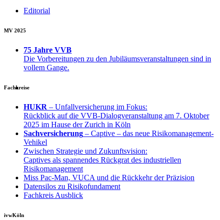
Editorial
MV 2025
75 Jahre VVB
Die Vorbereitungen zu den Jubiläumsveranstaltungen sind in
vollem Gange.
Fachkreise
HUKR
– Unfallversicherung im Fokus:
Rückblick auf die VVB-Dialogveranstaltung am 7. Oktober
2025 im Hause der Zurich in Köln
Sachversicherung
– Captive – das neue Risikomanagement-
Vehikel
Zwischen Strategie und Zukunftsvision:
Captives als spannendes Rückgrat des industriellen
Risikomanagement
Miss Pac-Man, VUCA und die Rückkehr der Präzision
Datensilos zu Risikofundament
Fachkreis Ausblick
ivwKöln