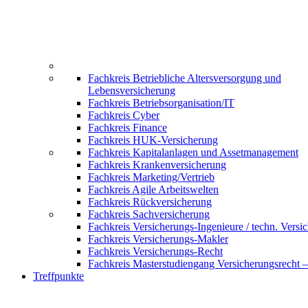
Fachkreis Betriebliche Altersversorgung und
Lebensversicherung
Fachkreis Betriebsorganisation/IT
Fachkreis Cyber
Fachkreis Finance
Fachkreis HUK-Versicherung
Fachkreis Kapitalanlagen und Assetmanagement
Fachkreis Krankenversicherung
Fachkreis Marketing/Vertrieb
Fachkreis Agile Arbeitswelten
Fachkreis Rückversicherung
Fachkreis Sachversicherung
Fachkreis Versicherungs-Ingenieure / techn. Versi
Fachkreis Versicherungs-Makler
Fachkreis Versicherungs-Recht
Fachkreis Masterstudiengang Versicherungsrecht 
Treffpunkte