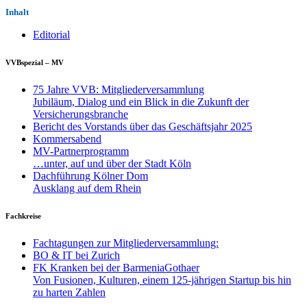
Inhalt
Editorial
VVBspezial – MV
75 Jahre VVB: Mitgliederversammlung
Jubiläum, Dialog und ein Blick in die Zukunft der
Versicherungsbranche
Bericht des Vorstands über das Geschäftsjahr 2025
Kommersabend
MV-Partnerprogramm
…unter, auf und über der Stadt Köln
Dachführung Kölner Dom
Ausklang auf dem Rhein
Fachkreise
Fachtagungen zur Mitgliederversammlung:
BO & IT bei Zurich
FK Kranken bei der BarmeniaGothaer
Von Fusionen, Kulturen, einem 125-jährigen Startup bis hin
zu harten Zahlen