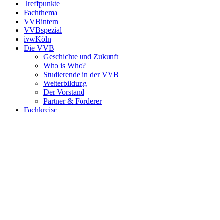
Treffpunkte
Fachthema
VVBintern
VVBspezial
ivwKöln
Die VVB
Geschichte und Zukunft
Who is Who?
Studierende in der VVB
Weiterbildung
Der Vorstand
Partner & Förderer
Fachkreise