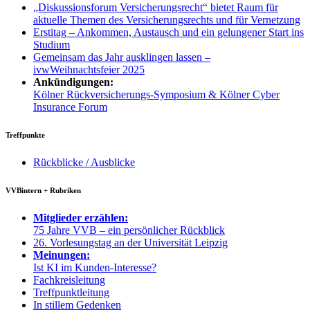
„Diskussionsforum Versicherungsrecht“ bietet Raum für
aktuelle Themen des Versicherungsrechts und für Vernetzung
Erstitag – Ankommen, Austausch und ein gelungener Start ins
Studium
Gemeinsam das Jahr ausklingen lassen –
ivwWeihnachtsfeier 2025
Ankündigungen:
Kölner Rückversicherungs-Symposium & Kölner Cyber
Insurance Forum
Treffpunkte
Rückblicke / Ausblicke
VVBintern + Rubriken
Mitglieder erzählen:
75 Jahre VVB – ein persönlicher Rückblick
26. Vorlesungstag an der Universität Leipzig
Meinungen:
Ist KI im Kunden-Interesse?
Fachkreisleitung
Treffpunktleitung
In stillem Gedenken