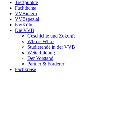
Treffpunkte
Fachthema
VVBintern
VVBspezial
ivwKöln
Die VVB
Geschichte und Zukunft
Who is Who?
Studierende in der VVB
Weiterbildung
Der Vorstand
Partner & Förderer
Fachkreise