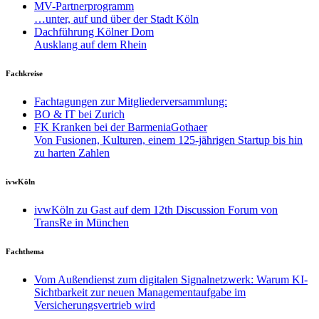
MV-Partnerprogramm
…unter, auf und über der Stadt Köln
Dachführung Kölner Dom
Ausklang auf dem Rhein
Fachkreise
Fachtagungen zur Mitgliederversammlung:
BO & IT bei Zurich
FK Kranken bei der BarmeniaGothaer
Von Fusionen, Kulturen, einem 125-jährigen Startup bis hin
zu harten Zahlen
ivwKöln
ivwKöln zu Gast auf dem 12th Discussion Forum von
TransRe in München
Fachthema
Vom Außendienst zum digitalen Signalnetzwerk: Warum KI-
Sichtbarkeit zur neuen Managementaufgabe im
Versicherungsvertrieb wird