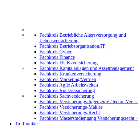
Fachkreis Betriebliche Altersversorgung und
Lebensversicherung
Fachkreis Betriebsorganisation/IT
Fachkreis Cyber
Fachkreis Finance
Fachkreis HUK-Versicherung
Fachkreis Kapitalanlagen und Assetmanagement
Fachkreis Krankenversicherung
Fachkreis Marketing/Vertrieb
Fachkreis Agile Arbeitswelten
Fachkreis Rückversicherung
Fachkreis Sachversicherung
Fachkreis Versicherungs-Ingenieure / techn. Versi
Fachkreis Versicherungs-Makler
Fachkreis Versicherungs-Recht
Fachkreis Masterstudiengang Versicherungsrecht 
Treffpunkte