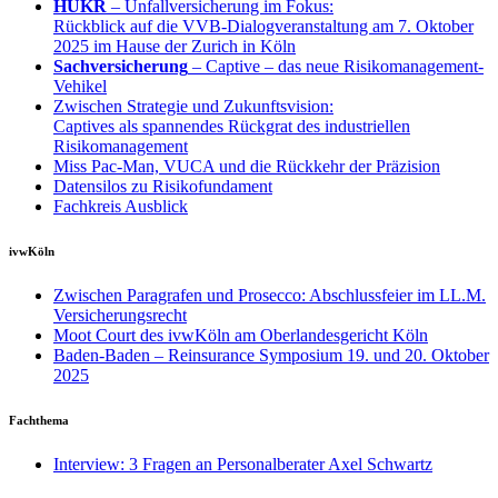
HUKR
– Unfallversicherung im Fokus:
Rückblick auf die VVB-Dialogveranstaltung am 7. Oktober
2025 im Hause der Zurich in Köln
Sachversicherung
– Captive – das neue Risikomanagement-
Vehikel
Zwischen Strategie und Zukunftsvision:
Captives als spannendes Rückgrat des industriellen
Risikomanagement
Miss Pac-Man, VUCA und die Rückkehr der Präzision
Datensilos zu Risikofundament
Fachkreis Ausblick
ivwKöln
Zwischen Paragrafen und Prosecco: Abschlussfeier im LL.M.
Versicherungsrecht
Moot Court des ivwKöln am Oberlandesgericht Köln
Baden-Baden – Reinsurance Symposium 19. und 20. Oktober
2025
Fachthema
Interview: 3 Fragen an Personalberater Axel Schwartz