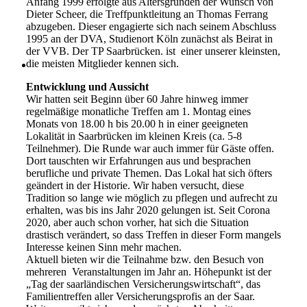
Anfang 1999 erfolgte aus Altersgründen der Wunsch von
Dieter Scheer, die Treffpunktleitung an Thomas Ferrang
abzugeben. Dieser engagierte sich nach seinem Abschluss
1995 an der DVA, Studienort Köln zunächst als Beirat in
der VVB. Der TP Saarbrücken. ist einer unserer kleinsten,
die meisten Mitglieder kennen sich.
Entwicklung und Aussicht
Wir hatten seit Beginn über 60 Jahre hinweg immer
regelmäßige monatliche Treffen am 1. Montag eines
Monats von 18.00 h bis 20.00 h in einer geeigneten
Lokalität in Saarbrücken im kleinen Kreis (ca. 5-8
Teilnehmer). Die Runde war auch immer für Gäste offen.
Dort tauschten wir Erfahrungen aus und besprachen
berufliche und private Themen. Das Lokal hat sich öfters
geändert in der Historie. Wir haben versucht, diese
Tradition so lange wie möglich zu pflegen und aufrecht zu
erhalten, was bis ins Jahr 2020 gelungen ist. Seit Corona
2020, aber auch schon vorher, hat sich die Situation
drastisch verändert, so dass Treffen in dieser Form mangels
Interesse keinen Sinn mehr machen.
Aktuell bieten wir die Teilnahme bzw. den Besuch von
mehreren Veranstaltungen im Jahr an. Höhepunkt ist der
„Tag der saarländischen Versicherungswirtschaft“, das
Familientreffen aller Versicherungsprofis an der Saar.