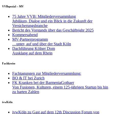
VVBspezial – MV
75 Jahre VVB: Mitgliederversammlung
Jubiläum, Dialog und ein Blick in die Zukunft der
Versicherungsbranche
Bericht des Vorstands über das Geschäftsjahr 2025
Kommersabend
MV-Partnerprogramm
…unter, auf und über der Stadt Köln
Dachführung Kölner Dom
Ausklang auf dem Rhein
Fachkreise
Fachtagungen zur Mitgliederversammlung:
BO & IT bei Zurich
FK Kranken bei der BarmeniaGothaer
Von Fusionen, Kulturen, einem 125-jährigen Startup bis hin
zu harten Zahlen
ivwKöln
ivwKöln zu Gast auf dem 12th Discussion Forum von