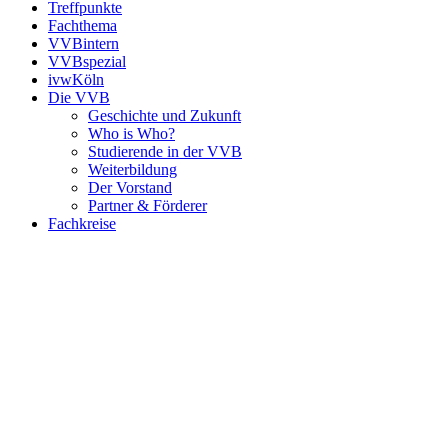
Treffpunkte
Fachthema
VVBintern
VVBspezial
ivwKöln
Die VVB
Geschichte und Zukunft
Who is Who?
Studierende in der VVB
Weiterbildung
Der Vorstand
Partner & Förderer
Fachkreise