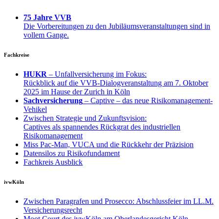
75 Jahre VVB
Die Vorbereitungen zu den Jubiläumsveranstaltungen sind in
vollem Gange.
Fachkreise
HUKR
– Unfallversicherung im Fokus:
Rückblick auf die VVB-Dialogveranstaltung am 7. Oktober
2025 im Hause der Zurich in Köln
Sachversicherung
– Captive – das neue Risikomanagement-
Vehikel
Zwischen Strategie und Zukunftsvision:
Captives als spannendes Rückgrat des industriellen
Risikomanagement
Miss Pac-Man, VUCA und die Rückkehr der Präzision
Datensilos zu Risikofundament
Fachkreis Ausblick
ivwKöln
Zwischen Paragrafen und Prosecco: Abschlussfeier im LL.M.
Versicherungsrecht
Moot Court des ivwKöln am Oberlandesgericht Köln