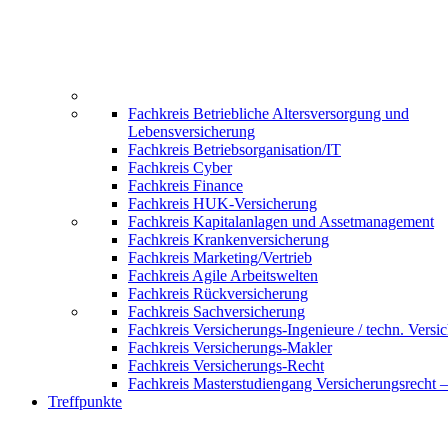
Fachkreis Betriebliche Altersversorgung und
Lebensversicherung
Fachkreis Betriebsorganisation/IT
Fachkreis Cyber
Fachkreis Finance
Fachkreis HUK-Versicherung
Fachkreis Kapitalanlagen und Assetmanagement
Fachkreis Krankenversicherung
Fachkreis Marketing/Vertrieb
Fachkreis Agile Arbeitswelten
Fachkreis Rückversicherung
Fachkreis Sachversicherung
Fachkreis Versicherungs-Ingenieure / techn. Versi
Fachkreis Versicherungs-Makler
Fachkreis Versicherungs-Recht
Fachkreis Masterstudiengang Versicherungsrecht 
Treffpunkte