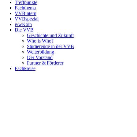
Treffpunkte
Fachthema
VVBintern
VVBspezial
ivwKöln
Die VVB
Geschichte und Zukunft
Who is Who?
Studierende in der VVB
Weiterbildung
Der Vorstand
Partner & Förderer
Fachkreise