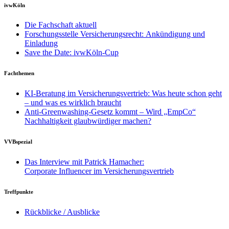
ivwKöln
Die Fachschaft aktuell
Forschungsstelle Versicherungsrecht: Ankündigung und
Einladung
Save the Date: ivwKöln-Cup
Fachthemen
KI-Beratung im Versicherungsvertrieb: Was heute schon geht
– und was es wirklich braucht
Anti-Greenwashing-Gesetz kommt – Wird „EmpCo“
Nachhaltigkeit glaubwürdiger machen?
VVBspezial
Das Interview mit Patrick Hamacher:
Corporate Influencer im Versicherungsvertrieb
Treffpunkte
Rückblicke / Ausblicke