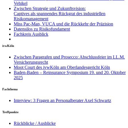
Vehikel
Zwischen Strategie und Zukunftsvision:
Captives als spannendes Rückgrat des industriellen
Risikomanagement
Miss Pac-Man, VUCA und die Rückkehr der Präzision
Datensilos zu Risikofundament
Fachkreis Ausblick
ivwKöln
Zwischen Paragrafen und Prosecco: Abschlussfeier im LL.M.
Versicherungsrecht
Moot Court des ivwKöln am Oberlandesgericht Köln
Baden-Baden – Reinsurance Symposium 19. und 20. Oktober
2025
Fachthema
Interview: 3 Fragen an Personalberater Axel Schwartz
Treffpunkte
Rückblicke / Ausblicke