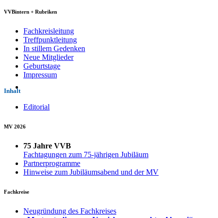
VVBintern + Rubriken
Fachkreisleitung
Treffpunktleitung
In stillem Gedenken
Neue Mitglieder
Geburtstage
Impressum
Inhalt
Editorial
MV 2026
75 Jahre VVB
Fachtagungen zum 75-jährigen Jubiläum
Partnerprogramme
Hinweise zum Jubiläumsabend und der MV
Fachkreise
Neugründung des Fachkreises