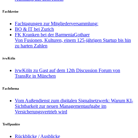
Fachkreise
Fachtagungen zur Mitgliederversammlung:
BO & IT bei Zurich
FK Kranken bei der BarmeniaGothaer
Von Fusionen, Kulturen, einem 125-jährigen Startup bis hin
zu harten Zahlen
ivwKöln
ivwKöln zu Gast auf dem 12th Discussion Forum von
TransRe in München
Fachthema
Vom Außendienst zum digitalen Signalnetzwerk: Warum KI-
Sichtbarkeit zur neuen Managementaufgabe im
Versicherungsvertrieb wird
Treffpunkte
Rückblicke / Ausblicke