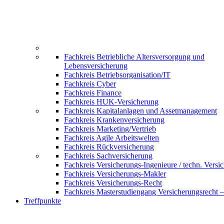
Fachkreis Betriebliche Altersversorgung und
Lebensversicherung
Fachkreis Betriebsorganisation/IT
Fachkreis Cyber
Fachkreis Finance
Fachkreis HUK-Versicherung
Fachkreis Kapitalanlagen und Assetmanagement
Fachkreis Krankenversicherung
Fachkreis Marketing/Vertrieb
Fachkreis Agile Arbeitswelten
Fachkreis Rückversicherung
Fachkreis Sachversicherung
Fachkreis Versicherungs-Ingenieure / techn. Versi
Fachkreis Versicherungs-Makler
Fachkreis Versicherungs-Recht
Fachkreis Masterstudiengang Versicherungsrecht 
Treffpunkte