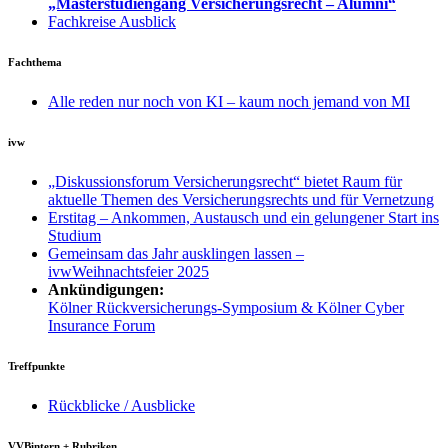
„Masterstudiengang Versicherungsrecht – Alumni“
Fachkreise Ausblick
Fachthema
Alle reden nur noch von KI – kaum noch jemand von MI
ivw
„Diskussionsforum Versicherungsrecht“ bietet Raum für
aktuelle Themen des Versicherungsrechts und für Vernetzung
Erstitag – Ankommen, Austausch und ein gelungener Start ins
Studium
Gemeinsam das Jahr ausklingen lassen –
ivwWeihnachtsfeier 2025
Ankündigungen:
Kölner Rückversicherungs-Symposium & Kölner Cyber
Insurance Forum
Treffpunkte
Rückblicke / Ausblicke
VVBintern + Rubriken