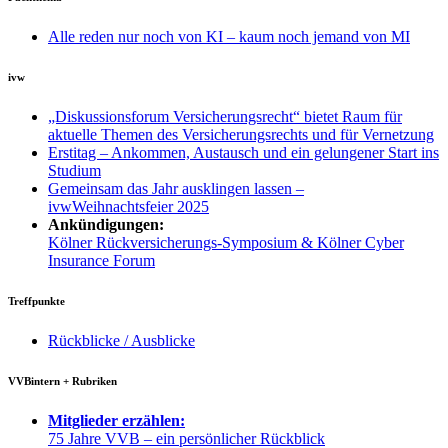
Alle reden nur noch von KI – kaum noch jemand von MI
ivw
„Diskussionsforum Versicherungsrecht“ bietet Raum für
aktuelle Themen des Versicherungsrechts und für Vernetzung
Erstitag – Ankommen, Austausch und ein gelungener Start ins
Studium
Gemeinsam das Jahr ausklingen lassen –
ivwWeihnachtsfeier 2025
Ankündigungen:
Kölner Rückversicherungs-Symposium & Kölner Cyber
Insurance Forum
Treffpunkte
Rückblicke / Ausblicke
VVBintern + Rubriken
Mitglieder erzählen:
75 Jahre VVB – ein persönlicher Rückblick