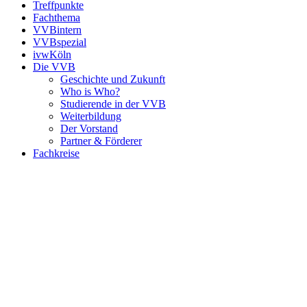
Treffpunkte
Fachthema
VVBintern
VVBspezial
ivwKöln
Die VVB
Geschichte und Zukunft
Who is Who?
Studierende in der VVB
Weiterbildung
Der Vorstand
Partner & Förderer
Fachkreise