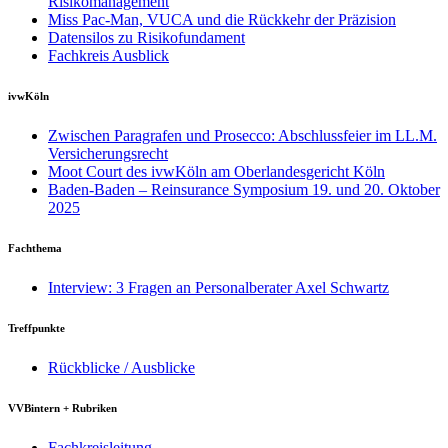
Risikomanagement
Miss Pac-Man, VUCA und die Rückkehr der Präzision
Datensilos zu Risikofundament
Fachkreis Ausblick
ivwKöln
Zwischen Paragrafen und Prosecco: Abschlussfeier im LL.M.
Versicherungsrecht
Moot Court des ivwKöln am Oberlandesgericht Köln
Baden-Baden – Reinsurance Symposium 19. und 20. Oktober
2025
Fachthema
Interview: 3 Fragen an Personalberater Axel Schwartz
Treffpunkte
Rückblicke / Ausblicke
VVBintern + Rubriken
Fachkreisleitung