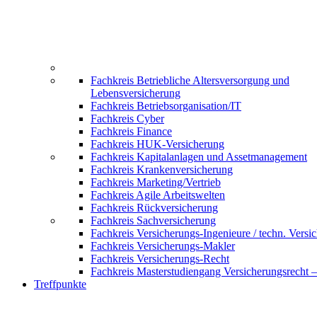
Fachkreis Betriebliche Altersversorgung und
Lebensversicherung
Fachkreis Betriebsorganisation/IT
Fachkreis Cyber
Fachkreis Finance
Fachkreis HUK-Versicherung
Fachkreis Kapitalanlagen und Assetmanagement
Fachkreis Krankenversicherung
Fachkreis Marketing/Vertrieb
Fachkreis Agile Arbeitswelten
Fachkreis Rückversicherung
Fachkreis Sachversicherung
Fachkreis Versicherungs-Ingenieure / techn. Versi
Fachkreis Versicherungs-Makler
Fachkreis Versicherungs-Recht
Fachkreis Masterstudiengang Versicherungsrecht 
Treffpunkte