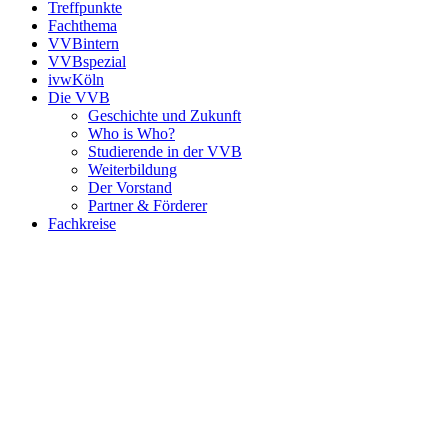
Treffpunkte
Fachthema
VVBintern
VVBspezial
ivwKöln
Die VVB
Geschichte und Zukunft
Who is Who?
Studierende in der VVB
Weiterbildung
Der Vorstand
Partner & Förderer
Fachkreise