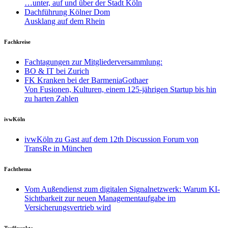
…unter, auf und über der Stadt Köln
Dachführung Kölner Dom
Ausklang auf dem Rhein
Fachkreise
Fachtagungen zur Mitgliederversammlung:
BO & IT bei Zurich
FK Kranken bei der BarmeniaGothaer
Von Fusionen, Kulturen, einem 125-jährigen Startup bis hin
zu harten Zahlen
ivwKöln
ivwKöln zu Gast auf dem 12th Discussion Forum von
TransRe in München
Fachthema
Vom Außendienst zum digitalen Signalnetzwerk: Warum KI-
Sichtbarkeit zur neuen Managementaufgabe im
Versicherungsvertrieb wird
Treffpunkte