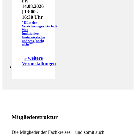
Fr.
14.08.2026
| 13:00 -
16:30 Uhr
"KI in der
Versicherungswirtschaft:
Was
funktioniert
heute wirklich –
und was (noch)
nicht?"
» weitere
Veranstaltungen
Mitgliederstruktur
Die Mitglieder der Fachkreises – und somit auch