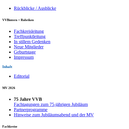
Rückblicke / Ausblicke
VVBintern + Rubriken
Fachkreisleitung
Treffpunktleitung
In stillem Gedenken
Neue Mitglieder
Geburtstage
Impressum
Inhalt
Editorial
MV 2026
75 Jahre VVB
Fachtagungen zum 75-jährigen Jubiläum
Partnerprogramme
Hinweise zum Jubiläumsabend und der MV
Fachkreise