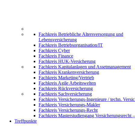
Fachkreis Betriebliche Altersversorgung und
Lebensversicherung
Fachkreis Betriebsorganisation/IT
Fachkreis Cyber
Fachkreis Finance
Fachkreis HUK-Versicherung
Fachkreis Kapitalanlagen und Assetmanagement
Fachkreis Krankenversicherung
Fachkreis Marketing/Vertrieb
Fachkreis Agile Arbeitswelten
Fachkreis Rückversicherung
Fachkreis Sachversicherung
Fachkreis Versicherungs-Ingenieure / techn. Versi
Fachkreis Versicherungs-Makler
Fachkreis Versicherungs-Recht
Fachkreis Masterstudiengang Versicherungsrecht 
Treffpunkte