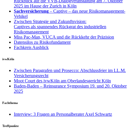
Rückblick auf die VVB-Dialogveranstaltung am 7. Oktober
2025 im Hause der Zurich in Köln
Sachversicherung
– Captive – das neue Risikomanagement-
Vehikel
Zwischen Strategie und Zukunftsvision:
Captives als spannendes Rückgrat des industriellen
Risikomanagement
Miss Pac-Man, VUCA und die Rückkehr der Präzision
Datensilos zu Risikofundament
Fachkreis Ausblick
ivwKöln
Zwischen Paragrafen und Prosecco: Abschlussfeier im LL.M.
Versicherungsrecht
Moot Court des ivwKöln am Oberlandesgericht Köln
Baden-Baden – Reinsurance Symposium 19. und 20. Oktober
2025
Fachthema
Interview: 3 Fragen an Personalberater Axel Schwartz
Treffpunkte