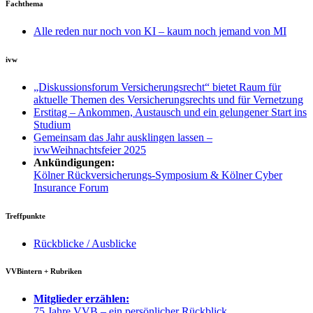
Fachthema
Alle reden nur noch von KI – kaum noch jemand von MI
ivw
„Diskussionsforum Versicherungsrecht“ bietet Raum für
aktuelle Themen des Versicherungsrechts und für Vernetzung
Erstitag – Ankommen, Austausch und ein gelungener Start ins
Studium
Gemeinsam das Jahr ausklingen lassen –
ivwWeihnachtsfeier 2025
Ankündigungen:
Kölner Rückversicherungs-Symposium & Kölner Cyber
Insurance Forum
Treffpunkte
Rückblicke / Ausblicke
VVBintern + Rubriken
Mitglieder erzählen:
75 Jahre VVB – ein persönlicher Rückblick