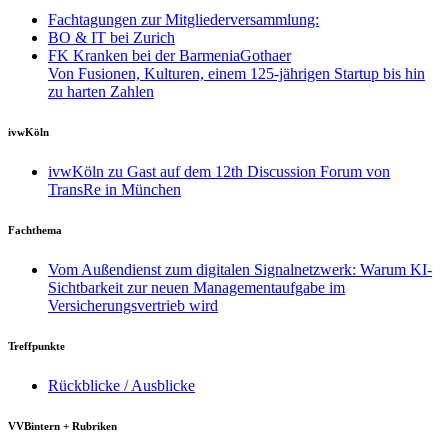
Fachtagungen zur Mitgliederversammlung:
BO & IT bei Zurich
FK Kranken bei der BarmeniaGothaer
Von Fusionen, Kulturen, einem 125-jährigen Startup bis hin
zu harten Zahlen
ivwKöln
ivwKöln zu Gast auf dem 12th Discussion Forum von
TransRe in München
Fachthema
Vom Außendienst zum digitalen Signalnetzwerk: Warum KI-
Sichtbarkeit zur neuen Managementaufgabe im
Versicherungsvertrieb wird
Treffpunkte
Rückblicke / Ausblicke
VVBintern + Rubriken