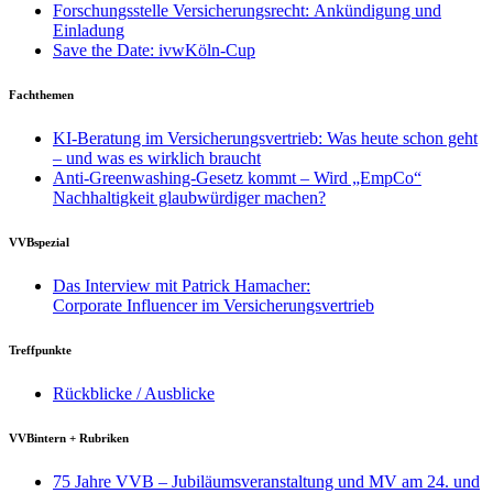
Forschungsstelle Versicherungsrecht: Ankündigung und
Einladung
Save the Date: ivwKöln-Cup
Fachthemen
KI-Beratung im Versicherungsvertrieb: Was heute schon geht
– und was es wirklich braucht
Anti-Greenwashing-Gesetz kommt – Wird „EmpCo“
Nachhaltigkeit glaubwürdiger machen?
VVBspezial
Das Interview mit Patrick Hamacher:
Corporate Influencer im Versicherungsvertrieb
Treffpunkte
Rückblicke / Ausblicke
VVBintern + Rubriken
75 Jahre VVB – Jubiläumsveranstaltung und MV am 24. und