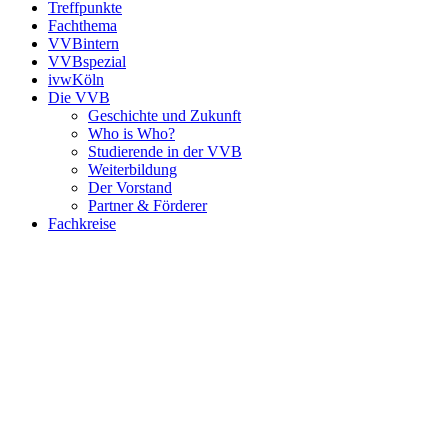
Treffpunkte
Fachthema
VVBintern
VVBspezial
ivwKöln
Die VVB
Geschichte und Zukunft
Who is Who?
Studierende in der VVB
Weiterbildung
Der Vorstand
Partner & Förderer
Fachkreise