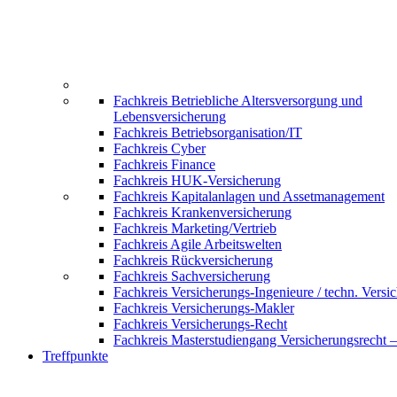
Fachkreis Betriebliche Altersversorgung und
Lebensversicherung
Fachkreis Betriebsorganisation/IT
Fachkreis Cyber
Fachkreis Finance
Fachkreis HUK-Versicherung
Fachkreis Kapitalanlagen und Assetmanagement
Fachkreis Krankenversicherung
Fachkreis Marketing/Vertrieb
Fachkreis Agile Arbeitswelten
Fachkreis Rückversicherung
Fachkreis Sachversicherung
Fachkreis Versicherungs-Ingenieure / techn. Versi
Fachkreis Versicherungs-Makler
Fachkreis Versicherungs-Recht
Fachkreis Masterstudiengang Versicherungsrecht 
Treffpunkte