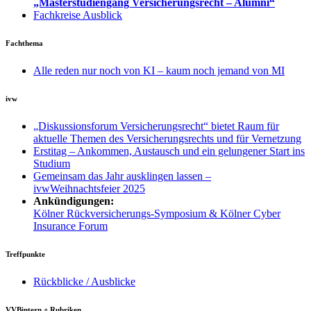
„Masterstudiengang Versicherungsrecht – Alumni“
Fachkreise Ausblick
Fachthema
Alle reden nur noch von KI – kaum noch jemand von MI
ivw
„Diskussionsforum Versicherungsrecht“ bietet Raum für
aktuelle Themen des Versicherungsrechts und für Vernetzung
Erstitag – Ankommen, Austausch und ein gelungener Start ins
Studium
Gemeinsam das Jahr ausklingen lassen –
ivwWeihnachtsfeier 2025
Ankündigungen:
Kölner Rückversicherungs-Symposium & Kölner Cyber
Insurance Forum
Treffpunkte
Rückblicke / Ausblicke
VVBintern + Rubriken