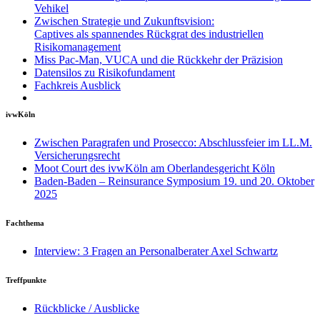
Vehikel
Zwischen Strategie und Zukunftsvision:
Captives als spannendes Rückgrat des industriellen
Risikomanagement
Miss Pac-Man, VUCA und die Rückkehr der Präzision
Datensilos zu Risikofundament
Fachkreis Ausblick
ivwKöln
Zwischen Paragrafen und Prosecco: Abschlussfeier im LL.M.
Versicherungsrecht
Moot Court des ivwKöln am Oberlandesgericht Köln
Baden-Baden – Reinsurance Symposium 19. und 20. Oktober
2025
Fachthema
Interview: 3 Fragen an Personalberater Axel Schwartz
Treffpunkte
Rückblicke / Ausblicke