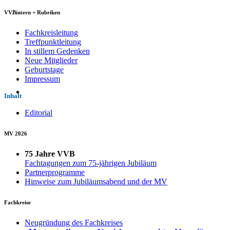
VVBintern + Rubriken
Fachkreisleitung
Treffpunktleitung
In stillem Gedenken
Neue Mitglieder
Geburtstage
Impressum
Inhalt
Editorial
MV 2026
75 Jahre VVB
Fachtagungen zum 75-jährigen Jubiläum
Partnerprogramme
Hinweise zum Jubiläumsabend und der MV
Fachkreise
Neugründung des Fachkreises