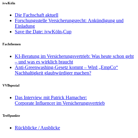
ivwKöln
Die Fachschaft aktuell
Forschungsstelle Versicherungsrecht: Ankündigung und
Einladung
Save the Date: ivwKöln-Cup
Fachthemen
KI-Beratung im Versicherungsvertrieb: Was heute schon geht
– und was es wirklich braucht
Anti-Greenwashing-Gesetz kommt – Wird „EmpCo“
Nachhaltigkeit glaubwürdiger machen?
VVBspezial
Das Interview mit Patrick Hamacher:
Corporate Influencer im Versicherungsvertrieb
Treffpunkte
Rückblicke / Ausblicke