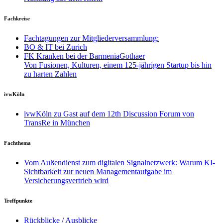
Fachkreise
Fachtagungen zur Mitgliederversammlung:
BO & IT bei Zurich
FK Kranken bei der BarmeniaGothaer
Von Fusionen, Kulturen, einem 125-jährigen Startup bis hin
zu harten Zahlen
ivwKöln
ivwKöln zu Gast auf dem 12th Discussion Forum von
TransRe in München
Fachthema
Vom Außendienst zum digitalen Signalnetzwerk: Warum KI-
Sichtbarkeit zur neuen Managementaufgabe im
Versicherungsvertrieb wird
Treffpunkte
Rückblicke / Ausblicke