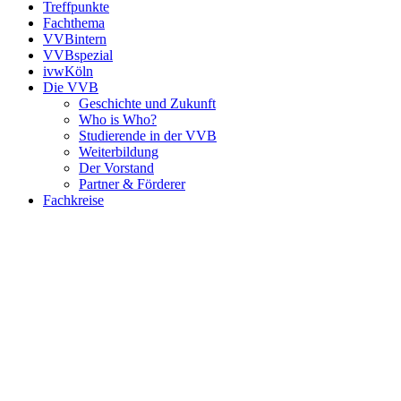
Treffpunkte
Fachthema
VVBintern
VVBspezial
ivwKöln
Die VVB
Geschichte und Zukunft
Who is Who?
Studierende in der VVB
Weiterbildung
Der Vorstand
Partner & Förderer
Fachkreise