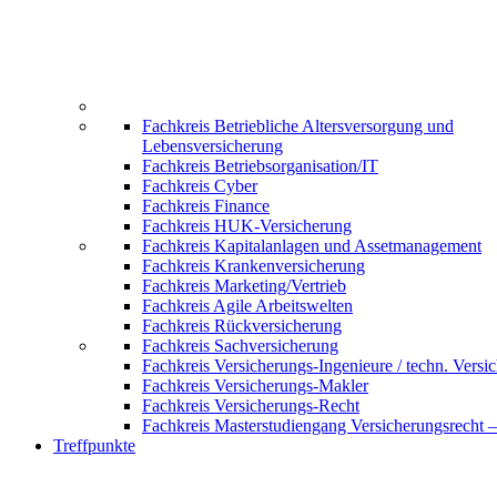
Fachkreis Betriebliche Altersversorgung und
Lebensversicherung
Fachkreis Betriebsorganisation/IT
Fachkreis Cyber
Fachkreis Finance
Fachkreis HUK-Versicherung
Fachkreis Kapitalanlagen und Assetmanagement
Fachkreis Krankenversicherung
Fachkreis Marketing/Vertrieb
Fachkreis Agile Arbeitswelten
Fachkreis Rückversicherung
Fachkreis Sachversicherung
Fachkreis Versicherungs-Ingenieure / techn. Versi
Fachkreis Versicherungs-Makler
Fachkreis Versicherungs-Recht
Fachkreis Masterstudiengang Versicherungsrecht 
Treffpunkte