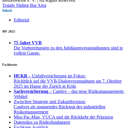
Betriebswirte e. V. | All Rights Reserved
Toggle Sliding Bar Area
Inhalt
Editorial
MV 2025
75 Jahre VVB
Die Vorbereitungen zu den Jubiläumsveranstaltungen sind in
vollem Gange.
Fachkreise
HUKR
– Unfallversicherung im Fokus:
Rückblick auf die VVB-Dialogveranstaltung am 7. Oktober
2025 im Hause der Zurich in Köln
Sachversicherung
– Captive – das neue Risikomanagement-
Vehikel
Zwischen Strategie und Zukunftsvision:
Captives als spannendes Rückgrat des industriellen
Risikomanagement
Miss Pac-Man, VUCA und die Rückkehr der Präzision
Datensilos zu Risikofundament
Fachkreis Ausblick