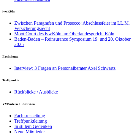
ivwKöln
Zwischen Paragrafen und Prosecco: Abschlussfeier im LL.M.
Versicherungsrecht
Moot Court des ivwKöln am Oberlandesgericht Köln
Baden-Baden – Reinsurance Symposium 19. und 20. Oktober
2025
Fachthema
Interview: 3 Fragen an Personalberater Axel Schwartz
Treffpunkte
Rückblicke / Ausblicke
VVBintern + Rubriken
Fachkreisleitung
Treffpunktleitung
In stillem Gedenken
Neue Mitglieder