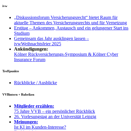
ivw
„Diskussionsforum Versicherungsrecht“ bietet Raum für
aktuelle Themen des Versicherungsrechts und für Vernetzung
Erstitag – Ankommen, Austausch und ein gelungener Start ins
Studium
Gemeinsam das Jahr ausklingen lassen –
ivwWeihnachtsfeier 2025
Ankündigungen:
Kölner Rückversicherungs-Symposium & Kölner Cyber
Insurance Forum
Treffpunkte
Rückblicke / Ausblicke
VVBintern + Rubriken
Mitglieder erzählen:
75 Jahre VVB – ein persönlicher Rückblick
26. Vorlesungstag an der Universität Leipzig
Meinungen:
Ist KI im Kunden-Interesse?