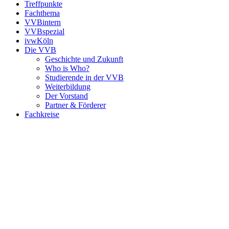
Treffpunkte
Fachthema
VVBintern
VVBspezial
ivwKöln
Die VVB
Geschichte und Zukunft
Who is Who?
Studierende in der VVB
Weiterbildung
Der Vorstand
Partner & Förderer
Fachkreise