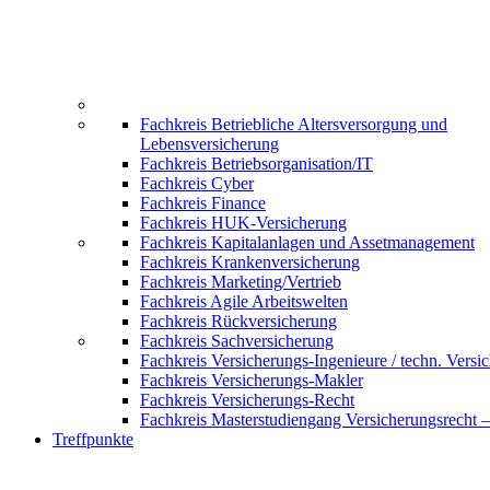
Fachkreis Betriebliche Altersversorgung und
Lebensversicherung
Fachkreis Betriebsorganisation/IT
Fachkreis Cyber
Fachkreis Finance
Fachkreis HUK-Versicherung
Fachkreis Kapitalanlagen und Assetmanagement
Fachkreis Krankenversicherung
Fachkreis Marketing/Vertrieb
Fachkreis Agile Arbeitswelten
Fachkreis Rückversicherung
Fachkreis Sachversicherung
Fachkreis Versicherungs-Ingenieure / techn. Versi
Fachkreis Versicherungs-Makler
Fachkreis Versicherungs-Recht
Fachkreis Masterstudiengang Versicherungsrecht 
Treffpunkte