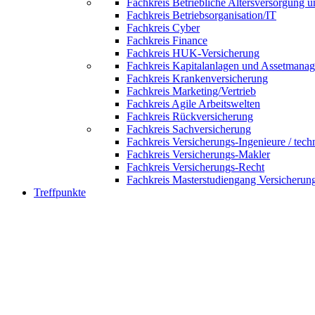
Fachkreis Betriebliche Altersversorgung 
Fachkreis Betriebsorganisation/IT
Fachkreis Cyber
Fachkreis Finance
Fachkreis HUK-Versicherung
Fachkreis Kapitalanlagen und Assetmana
Fachkreis Krankenversicherung
Fachkreis Marketing/Vertrieb
Fachkreis Agile Arbeitswelten
Fachkreis Rückversicherung
Fachkreis Sachversicherung
Fachkreis Versicherungs-Ingenieure / tech
Fachkreis Versicherungs-Makler
Fachkreis Versicherungs-Recht
Fachkreis Masterstudiengang Versicherun
Treffpunkte