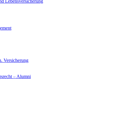
und Lebensversicherung
gement
n. Versicherung
gsrecht – Alumni