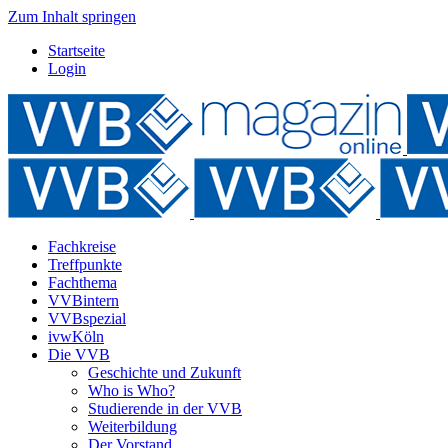
Zum Inhalt springen
Startseite
Login
Fachkreise
Treffpunkte
Fachthema
VVBintern
VVBspezial
ivwKöln
Die VVB
Geschichte und Zukunft
Who is Who?
Studierende in der VVB
Weiterbildung
Der Vorstand