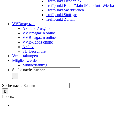
Treffpunkt Osnabrück
Treffpunkt Rhein/Main (Frankfurt, Wiesb
Treffpunkt Saarbrücken
Treffpunkt Stuttgart
Treffpunkt Zürich
VVBmagazin
Aktuelle Ausgabe
VVBmagazin online
VVBmagazin online
VVB-Tapas online
Archiv
SD-Broschüre
Veranstaltungen
Mitglied werden
Mitgliedsantrag
Suche nach:
Suche nach:
Laden...