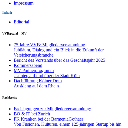
Impressum
Inhalt
Editorial
VVBspezial – MV
75 Jahre VVB: Mitgliederversammlung
Jubiläum, Dialog und ein Blick in die Zukunft der
Versicherungsbranche
Bericht des Vorstands über das Geschäftsjahr 2025
Kommersabend
MV-Partnerprogramm
…unter, auf und über der Stadt Köln
Dachführung Kölner Dom
Ausklang auf dem Rhein
Fachkreise
Fachtagungen zur Mitgliederversammlung:
BO & IT bei Zurich
FK Kranken bei der BarmeniaGothaer
Von Fusionen, Kulturen, einem 125-jährigen Startup bis hin