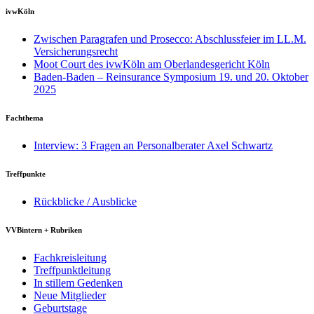
ivwKöln
Zwischen Paragrafen und Prosecco: Abschlussfeier im LL.M.
Versicherungsrecht
Moot Court des ivwKöln am Oberlandesgericht Köln
Baden-Baden – Reinsurance Symposium 19. und 20. Oktober
2025
Fachthema
Interview: 3 Fragen an Personalberater Axel Schwartz
Treffpunkte
Rückblicke / Ausblicke
VVBintern + Rubriken
Fachkreisleitung
Treffpunktleitung
In stillem Gedenken
Neue Mitglieder
Geburtstage