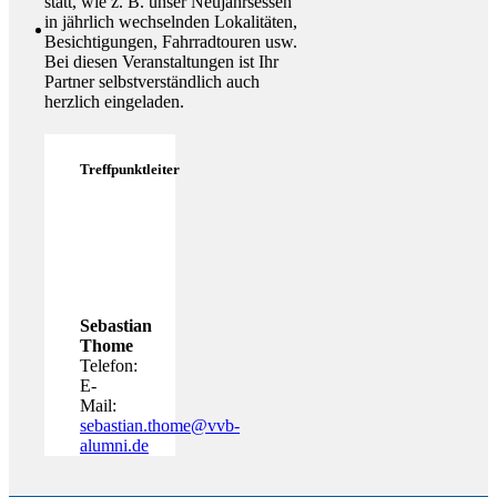
statt, wie z. B. unser Neujahrsessen
in jährlich wechselnden Lokalitäten,
Besichtigungen, Fahrradtouren usw.
Bei diesen Veranstaltungen ist Ihr
Partner selbstverständlich auch
herzlich eingeladen.
Treffpunktleiter
Sebastian
Thome
Telefon:
E-
Mail:
sebastian.thome@vvb-
alumni.de