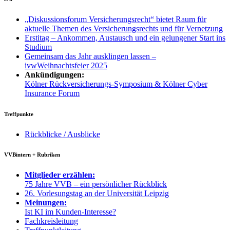
„Diskussionsforum Versicherungsrecht“ bietet Raum für
aktuelle Themen des Versicherungsrechts und für Vernetzung
Erstitag – Ankommen, Austausch und ein gelungener Start ins
Studium
Gemeinsam das Jahr ausklingen lassen –
ivwWeihnachtsfeier 2025
Ankündigungen:
Kölner Rückversicherungs-Symposium & Kölner Cyber
Insurance Forum
Treffpunkte
Rückblicke / Ausblicke
VVBintern + Rubriken
Mitglieder erzählen:
75 Jahre VVB – ein persönlicher Rückblick
26. Vorlesungstag an der Universität Leipzig
Meinungen:
Ist KI im Kunden-Interesse?
Fachkreisleitung