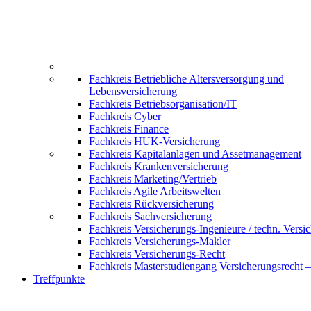
Fachkreis Betriebliche Altersversorgung und
Lebensversicherung
Fachkreis Betriebsorganisation/IT
Fachkreis Cyber
Fachkreis Finance
Fachkreis HUK-Versicherung
Fachkreis Kapitalanlagen und Assetmanagement
Fachkreis Krankenversicherung
Fachkreis Marketing/Vertrieb
Fachkreis Agile Arbeitswelten
Fachkreis Rückversicherung
Fachkreis Sachversicherung
Fachkreis Versicherungs-Ingenieure / techn. Versi
Fachkreis Versicherungs-Makler
Fachkreis Versicherungs-Recht
Fachkreis Masterstudiengang Versicherungsrecht 
Treffpunkte