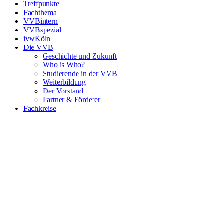
Treffpunkte
Fachthema
VVBintern
VVBspezial
ivwKöln
Die VVB
Geschichte und Zukunft
Who is Who?
Studierende in der VVB
Weiterbildung
Der Vorstand
Partner & Förderer
Fachkreise