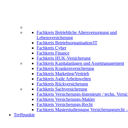
Fachkreis Betriebliche Altersversorgung und
Lebensversicherung
Fachkreis Betriebsorganisation/IT
Fachkreis Cyber
Fachkreis Finance
Fachkreis HUK-Versicherung
Fachkreis Kapitalanlagen und Assetmanagement
Fachkreis Krankenversicherung
Fachkreis Marketing/Vertrieb
Fachkreis Agile Arbeitswelten
Fachkreis Rückversicherung
Fachkreis Sachversicherung
Fachkreis Versicherungs-Ingenieure / techn. Versi
Fachkreis Versicherungs-Makler
Fachkreis Versicherungs-Recht
Fachkreis Masterstudiengang Versicherungsrecht 
Treffpunkte