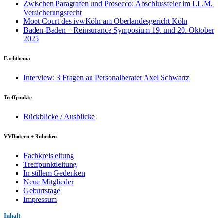
Zwischen Paragrafen und Prosecco: Abschlussfeier im LL.M.
Versicherungsrecht
Moot Court des ivwKöln am Oberlandesgericht Köln
Baden-Baden – Reinsurance Symposium 19. und 20. Oktober
2025
Fachthema
Interview: 3 Fragen an Personalberater Axel Schwartz
Treffpunkte
Rückblicke / Ausblicke
VVBintern + Rubriken
Fachkreisleitung
Treffpunktleitung
In stillem Gedenken
Neue Mitglieder
Geburtstage
Impressum
Inhalt