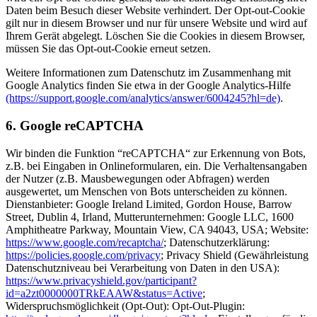
Daten beim Besuch dieser Website verhindert. Der Opt-out-Cookie
gilt nur in diesem Browser und nur für unsere Website und wird auf
Ihrem Gerät abgelegt. Löschen Sie die Cookies in diesem Browser,
müssen Sie das Opt-out-Cookie erneut setzen.
Weitere Informationen zum Datenschutz im Zusammenhang mit
Google Analytics finden Sie etwa in der Google Analytics-Hilfe
(https://support.google.com/analytics/answer/6004245?hl=de)
.
6. Google reCAPTCHA
Wir binden die Funktion “reCAPTCHA“ zur Erkennung von Bots,
z.B. bei Eingaben in Onlineformularen, ein. Die Verhaltensangaben
der Nutzer (z.B. Mausbewegungen oder Abfragen) werden
ausgewertet, um Menschen von Bots unterscheiden zu können.
Dienstanbieter: Google Ireland Limited, Gordon House, Barrow
Street, Dublin 4, Irland, Mutterunternehmen: Google LLC, 1600
Amphitheatre Parkway, Mountain View, CA 94043, USA; Website:
https://www.google.com/recaptcha/
; Datenschutzerklärung:
https://policies.google.com/privacy
; Privacy Shield (Gewährleistung
Datenschutzniveau bei Verarbeitung von Daten in den USA):
https://www.privacyshield.gov/participant?
id=a2zt0000000TRkEAAW&status=Active
;
Widerspruchsmöglichkeit (Opt-Out): Opt-Out-Plugin: