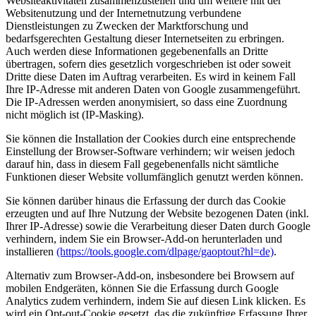
Websiteaktivitäten zusammenzustellen und um weitere mit der
Websitenutzung und der Internetnutzung verbundene
Dienstleistungen zu Zwecken der Marktforschung und
bedarfsgerechten Gestaltung dieser Internetseiten zu erbringen.
Auch werden diese Informationen gegebenenfalls an Dritte
übertragen, sofern dies gesetzlich vorgeschrieben ist oder soweit
Dritte diese Daten im Auftrag verarbeiten. Es wird in keinem Fall
Ihre IP-Adresse mit anderen Daten von Google zusammengeführt.
Die IP-Adressen werden anonymisiert, so dass eine Zuordnung
nicht möglich ist (IP-Masking).
Sie können die Installation der Cookies durch eine entsprechende
Einstellung der Browser-Software verhindern; wir weisen jedoch
darauf hin, dass in diesem Fall gegebenenfalls nicht sämtliche
Funktionen dieser Website vollumfänglich genutzt werden können.
Sie können darüber hinaus die Erfassung der durch das Cookie
erzeugten und auf Ihre Nutzung der Website bezogenen Daten (inkl.
Ihrer IP-Adresse) sowie die Verarbeitung dieser Daten durch Google
verhindern, indem Sie ein Browser-Add-on herunterladen und
installieren
(https://tools.google.com/dlpage/gaoptout?hl=de)
.
Alternativ zum Browser-Add-on, insbesondere bei Browsern auf
mobilen Endgeräten, können Sie die Erfassung durch Google
Analytics zudem verhindern, indem Sie auf diesen Link klicken. Es
wird ein Opt-out-Cookie gesetzt, das die zukünftige Erfassung Ihrer