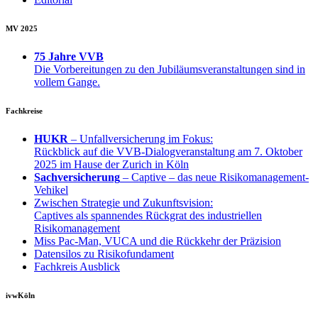
MV 2025
75 Jahre VVB
Die Vorbereitungen zu den Jubiläumsveranstaltungen sind in
vollem Gange.
Fachkreise
HUKR
– Unfallversicherung im Fokus:
Rückblick auf die VVB-Dialogveranstaltung am 7. Oktober
2025 im Hause der Zurich in Köln
Sachversicherung
– Captive – das neue Risikomanagement-
Vehikel
Zwischen Strategie und Zukunftsvision:
Captives als spannendes Rückgrat des industriellen
Risikomanagement
Miss Pac-Man, VUCA und die Rückkehr der Präzision
Datensilos zu Risikofundament
Fachkreis Ausblick
ivwKöln