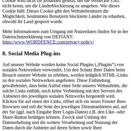
Cookie wird nicht für jemanden gesetzt, der die versteckte URL
nicht kennt, um die Länderblockierung zu umgehen. Wie dieses
Cookie hilft: Dieses Cookie gibt den Websitebesitzern die
Möglichkeit, bestimmten Benutzern blockierte Länder zu erlauben,
obwohl ihr Land gesperrt wurde.
Mehr Informationen zum Umgang mit Nutzerdaten finden Sie in der
Datenschutzerklärung von DEFIANT:
https://www.WORDFENCE.com/privacy-policy/
8. Social Media Plug-ins
Auf unserer Website werden keine Social Plugins („Plugins“) von
sozialen Netzwerken verwendet. Um den Schutz Ihrer Daten beim
Besuch unserer Website zu erhöhen, werden lediglich HTML-Links
zu den sozialen Netzwerken angeboten. Diese Einbindung
gewährleistet, dass beim Aufruf einer Seite unseres Webauftritts, die
solche Links enthält, noch keine Verbindung mit den Servern des
Anbieters des jeweiligen sozialen Netzwerks hergestellt wird.
Klicken Sie auf einen der Links, öffnet sich ein neues Fenster Ihres
Browsers und ruft die Seite des jeweiligen Diensteanbieters auf, auf
der Sie (ggf. nach Eingabe Ihrer Login-Daten) z.B. den Like- oder
Share-Button betätigen können. Zweck und Umfang der
Datenerhebung und die weitere Verarbeitung und Nutzung der
Daten durch die Anbieter auf deren Seiten sowie Ihrer