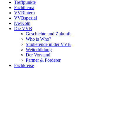
Treffpunkte
Fachthema
VVBintern
VVBspezial
ivwKöln
Die VVB
Geschichte und Zukunft
Who is Who?
Studierende in der VVB
Weiterbildung
Der Vorstand
Partner & Förderer
Fachkreise