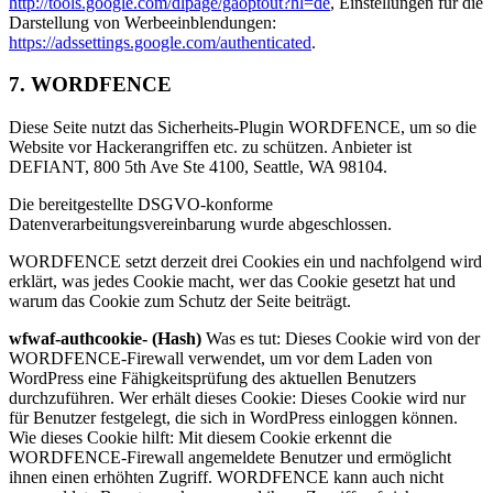
http://tools.google.com/dlpage/gaoptout?hl=de
, Einstellungen für die
Darstellung von Werbeeinblendungen:
https://adssettings.google.com/authenticated
.
7. WORDFENCE
Diese Seite nutzt das Sicherheits-Plugin WORDFENCE, um so die
Website vor Hackerangriffen etc. zu schützen. Anbieter ist
DEFIANT, 800 5th Ave Ste 4100, Seattle, WA 98104.
Die bereitgestellte DSGVO-konforme
Datenverarbeitungsvereinbarung wurde abgeschlossen.
WORDFENCE setzt derzeit drei Cookies ein und nachfolgend wird
erklärt, was jedes Cookie macht, wer das Cookie gesetzt hat und
warum das Cookie zum Schutz der Seite beiträgt.
wfwaf-authcookie- (Hash)
Was es tut: Dieses Cookie wird von der
WORDFENCE-Firewall verwendet, um vor dem Laden von
WordPress eine Fähigkeitsprüfung des aktuellen Benutzers
durchzuführen. Wer erhält dieses Cookie: Dieses Cookie wird nur
für Benutzer festgelegt, die sich in WordPress einloggen können.
Wie dieses Cookie hilft: Mit diesem Cookie erkennt die
WORDFENCE-Firewall angemeldete Benutzer und ermöglicht
ihnen einen erhöhten Zugriff. WORDFENCE kann auch nicht