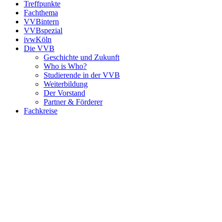
Treffpunkte
Fachthema
VVBintern
VVBspezial
ivwKöln
Die VVB
Geschichte und Zukunft
Who is Who?
Studierende in der VVB
Weiterbildung
Der Vorstand
Partner & Förderer
Fachkreise