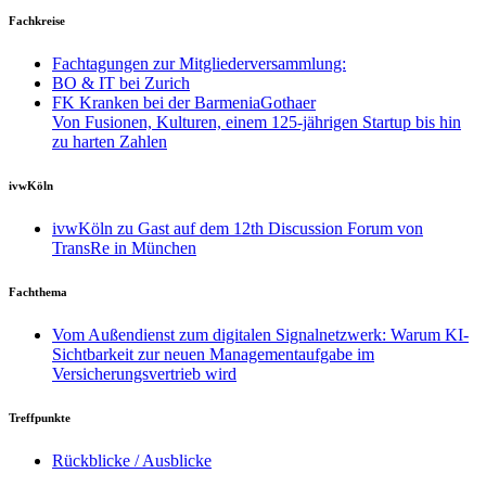
Fachkreise
Fachtagungen zur Mitgliederversammlung:
BO & IT bei Zurich
FK Kranken bei der BarmeniaGothaer
Von Fusionen, Kulturen, einem 125-jährigen Startup bis hin
zu harten Zahlen
ivwKöln
ivwKöln zu Gast auf dem 12th Discussion Forum von
TransRe in München
Fachthema
Vom Außendienst zum digitalen Signalnetzwerk: Warum KI-
Sichtbarkeit zur neuen Managementaufgabe im
Versicherungsvertrieb wird
Treffpunkte
Rückblicke / Ausblicke