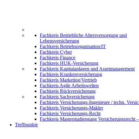
Fachkreis Betriebliche Altersversorgung und
Lebensversicherung
Fachkreis Betriebsorganisation/IT
Fachkreis Cyber
Fachkreis Finance
Fachkreis HUK-Versicherung
Fachkreis Kapitalanlagen und Assetmanagement
Fachkreis Krankenversicherung
Fachkreis Marketing/Vertrieb
Fachkreis Agile Arbeitswelten
Fachkreis Rückversicherung
Fachkreis Sachversicherung
Fachkreis Versicherungs-Ingenieure / techn. Versi
Fachkreis Versicherungs-Makler
Fachkreis Versicherungs-Recht
Fachkreis Masterstudiengang Versicherungsrecht 
Treffpunkte