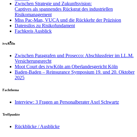
Zwischen Strategie und Zukunftsvision:
Captives als spannendes Rückgrat des industriellen
Risikomanagement
Miss Pac-Man, VUCA und die Rückkehr der Präzision
Datensilos zu Risikofundament
Fachkreis Ausblick
ivwKöln
Zwischen Paragrafen und Prosecco: Abschlussfeier im LL.M.
Versicherungsrecht
Moot Court des ivwKöln am Oberlandesgericht Köln
Baden-Baden – Reinsurance Symposium 19. und 20. Oktober
2025
Fachthema
Interview: 3 Fragen an Personalberater Axel Schwartz
Treffpunkte
Rückblicke / Ausblicke