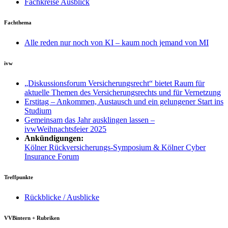
Fachkreise Ausblick
Fachthema
Alle reden nur noch von KI – kaum noch jemand von MI
ivw
„Diskussionsforum Versicherungsrecht“ bietet Raum für
aktuelle Themen des Versicherungsrechts und für Vernetzung
Erstitag – Ankommen, Austausch und ein gelungener Start ins
Studium
Gemeinsam das Jahr ausklingen lassen –
ivwWeihnachtsfeier 2025
Ankündigungen:
Kölner Rückversicherungs-Symposium & Kölner Cyber
Insurance Forum
Treffpunkte
Rückblicke / Ausblicke
VVBintern + Rubriken