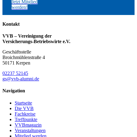
Jetzt Mitglied
werden!
Kontakt
VVB – Vereinigung der
Versicherungs-Betriebswirte e.V.
Geschäftsstelle
Broichmühlenstraße 4
50171 Kerpen
02237 52145
gs@vvb-alumni.de
Navigation
Startseite
Die VVB
Fachkreise
Treffpunkte
VVBmagazin
Veranstaltungen
Mitglied werden