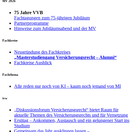
MV 2026
75 Jahre VVB
Fachtagungen zum 75-jährigen Jubiläum
Partnerprogramme
Hinweise zum Jubiläumsabend und der MV
Fachkreise
Neugründung des Fachkreises
„Masterstudiengang Versicherungsrecht – Alumni“
Fachkreise Ausblick
Fachthema
Alle reden nur noch von KI – kaum noch jemand von MI
ivw
„Diskussionsforum Versicherungsrecht“ bietet Raum für
aktuelle Themen des Versicherungsrechts und für Vernetzung
Erstitag – Ankommen, Austausch und ein gelungener Start ins
Studium
Gemeinsam das Jahr ausklingen lassen –