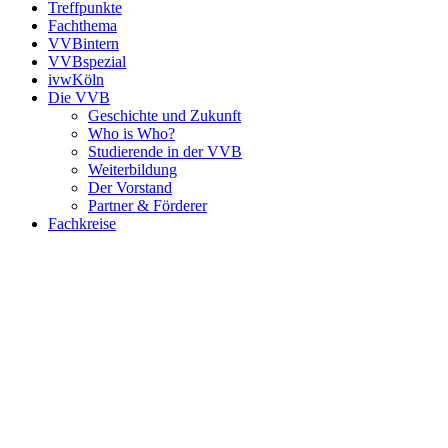
Treffpunkte
Fachthema
VVBintern
VVBspezial
ivwKöln
Die VVB
Geschichte und Zukunft
Who is Who?
Studierende in der VVB
Weiterbildung
Der Vorstand
Partner & Förderer
Fachkreise