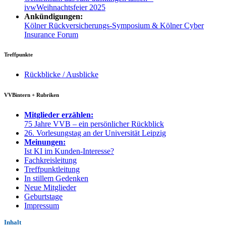
ivwWeihnachtsfeier 2025
Ankündigungen:
Kölner Rückversicherungs-Symposium & Kölner Cyber
Insurance Forum
Treffpunkte
Rückblicke / Ausblicke
VVBintern + Rubriken
Mitglieder erzählen:
75 Jahre VVB – ein persönlicher Rückblick
26. Vorlesungstag an der Universität Leipzig
Meinungen:
Ist KI im Kunden-Interesse?
Fachkreisleitung
Treffpunktleitung
In stillem Gedenken
Neue Mitglieder
Geburtstage
Impressum
Inhalt