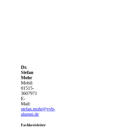
Dr.
Stefan
Mohr
Mobil:
01515-
3607971
E-
Mail:
stefan.mohr@vvb-
alumni.de
Fachkreisleiter