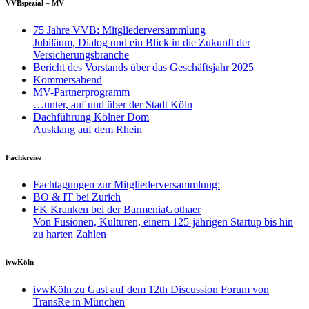
VVBspezial – MV
75 Jahre VVB: Mitgliederversammlung
Jubiläum, Dialog und ein Blick in die Zukunft der
Versicherungsbranche
Bericht des Vorstands über das Geschäftsjahr 2025
Kommersabend
MV-Partnerprogramm
…unter, auf und über der Stadt Köln
Dachführung Kölner Dom
Ausklang auf dem Rhein
Fachkreise
Fachtagungen zur Mitgliederversammlung:
BO & IT bei Zurich
FK Kranken bei der BarmeniaGothaer
Von Fusionen, Kulturen, einem 125-jährigen Startup bis hin
zu harten Zahlen
ivwKöln
ivwKöln zu Gast auf dem 12th Discussion Forum von
TransRe in München