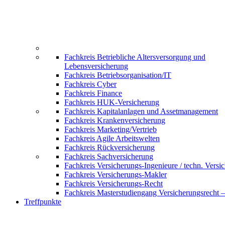
Fachkreis Betriebliche Altersversorgung und
Lebensversicherung
Fachkreis Betriebsorganisation/IT
Fachkreis Cyber
Fachkreis Finance
Fachkreis HUK-Versicherung
Fachkreis Kapitalanlagen und Assetmanagement
Fachkreis Krankenversicherung
Fachkreis Marketing/Vertrieb
Fachkreis Agile Arbeitswelten
Fachkreis Rückversicherung
Fachkreis Sachversicherung
Fachkreis Versicherungs-Ingenieure / techn. Versi
Fachkreis Versicherungs-Makler
Fachkreis Versicherungs-Recht
Fachkreis Masterstudiengang Versicherungsrecht 
Treffpunkte