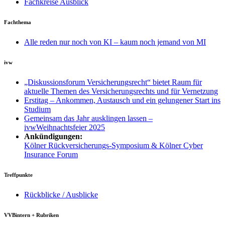
Fachkreise Ausblick
Fachthema
Alle reden nur noch von KI – kaum noch jemand von MI
ivw
„Diskussionsforum Versicherungsrecht“ bietet Raum für
aktuelle Themen des Versicherungsrechts und für Vernetzung
Erstitag – Ankommen, Austausch und ein gelungener Start ins
Studium
Gemeinsam das Jahr ausklingen lassen –
ivwWeihnachtsfeier 2025
Ankündigungen:
Kölner Rückversicherungs-Symposium & Kölner Cyber
Insurance Forum
Treffpunkte
Rückblicke / Ausblicke
VVBintern + Rubriken