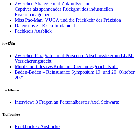
Zwischen Strategie und Zukunftsvision:
Captives als spannendes Rückgrat des industriellen
Risikomanagement
Miss Pac-Man, VUCA und die Rückkehr der Präzision
Datensilos zu Risikofundament
Fachkreis Ausblick
ivwKöln
Zwischen Paragrafen und Prosecco: Abschlussfeier im LL.M.
Versicherungsrecht
Moot Court des ivwKöln am Oberlandesgericht Köln
Baden-Baden – Reinsurance Symposium 19. und 20. Oktober
2025
Fachthema
Interview: 3 Fragen an Personalberater Axel Schwartz
Treffpunkte
Rückblicke / Ausblicke