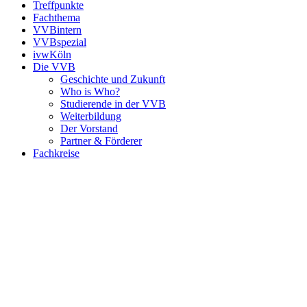
Treffpunkte
Fachthema
VVBintern
VVBspezial
ivwKöln
Die VVB
Geschichte und Zukunft
Who is Who?
Studierende in der VVB
Weiterbildung
Der Vorstand
Partner & Förderer
Fachkreise