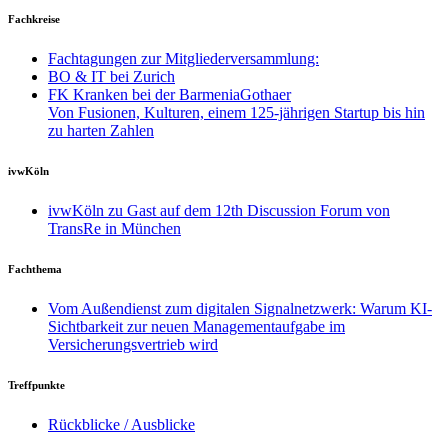
Fachkreise
Fachtagungen zur Mitgliederversammlung:
BO & IT bei Zurich
FK Kranken bei der BarmeniaGothaer
Von Fusionen, Kulturen, einem 125-jährigen Startup bis hin
zu harten Zahlen
ivwKöln
ivwKöln zu Gast auf dem 12th Discussion Forum von
TransRe in München
Fachthema
Vom Außendienst zum digitalen Signalnetzwerk: Warum KI-
Sichtbarkeit zur neuen Managementaufgabe im
Versicherungsvertrieb wird
Treffpunkte
Rückblicke / Ausblicke