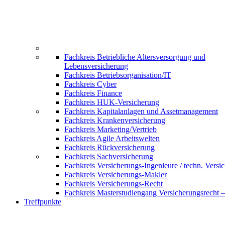
Fachkreis Betriebliche Altersversorgung und
Lebensversicherung
Fachkreis Betriebsorganisation/IT
Fachkreis Cyber
Fachkreis Finance
Fachkreis HUK-Versicherung
Fachkreis Kapitalanlagen und Assetmanagement
Fachkreis Krankenversicherung
Fachkreis Marketing/Vertrieb
Fachkreis Agile Arbeitswelten
Fachkreis Rückversicherung
Fachkreis Sachversicherung
Fachkreis Versicherungs-Ingenieure / techn. Versi
Fachkreis Versicherungs-Makler
Fachkreis Versicherungs-Recht
Fachkreis Masterstudiengang Versicherungsrecht 
Treffpunkte