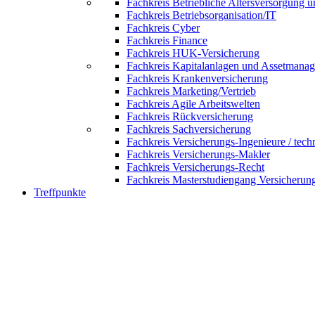
Fachkreis Betriebliche Altersversorgung 
Fachkreis Betriebsorganisation/IT
Fachkreis Cyber
Fachkreis Finance
Fachkreis HUK-Versicherung
Fachkreis Kapitalanlagen und Assetmana
Fachkreis Krankenversicherung
Fachkreis Marketing/Vertrieb
Fachkreis Agile Arbeitswelten
Fachkreis Rückversicherung
Fachkreis Sachversicherung
Fachkreis Versicherungs-Ingenieure / tech
Fachkreis Versicherungs-Makler
Fachkreis Versicherungs-Recht
Fachkreis Masterstudiengang Versicherun
Treffpunkte