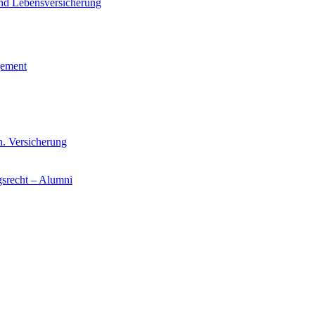
und Lebensversicherung
gement
n. Versicherung
gsrecht – Alumni