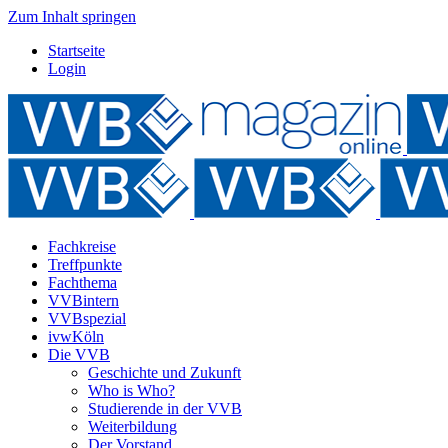
Zum Inhalt springen
Startseite
Login
Fachkreise
Treffpunkte
Fachthema
VVBintern
VVBspezial
ivwKöln
Die VVB
Geschichte und Zukunft
Who is Who?
Studierende in der VVB
Weiterbildung
Der Vorstand