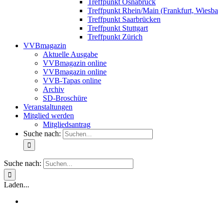
Treffpunkt Osnabrück
Treffpunkt Rhein/Main (Frankfurt, Wiesb
Treffpunkt Saarbrücken
Treffpunkt Stuttgart
Treffpunkt Zürich
VVBmagazin
Aktuelle Ausgabe
VVBmagazin online
VVBmagazin online
VVB-Tapas online
Archiv
SD-Broschüre
Veranstaltungen
Mitglied werden
Mitgliedsantrag
Suche nach:
Suche nach:
Laden...