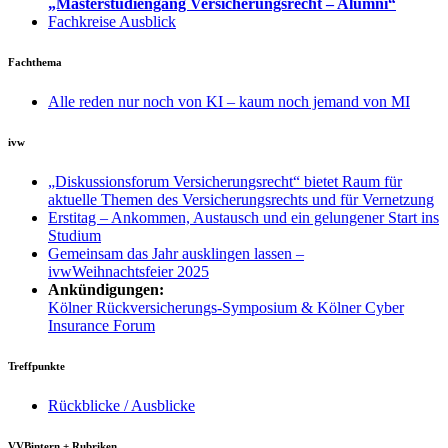
„Masterstudiengang Versicherungsrecht – Alumni“
Fachkreise Ausblick
Fachthema
Alle reden nur noch von KI – kaum noch jemand von MI
ivw
„Diskussionsforum Versicherungsrecht“ bietet Raum für
aktuelle Themen des Versicherungsrechts und für Vernetzung
Erstitag – Ankommen, Austausch und ein gelungener Start ins
Studium
Gemeinsam das Jahr ausklingen lassen –
ivwWeihnachtsfeier 2025
Ankündigungen:
Kölner Rückversicherungs-Symposium & Kölner Cyber
Insurance Forum
Treffpunkte
Rückblicke / Ausblicke
VVBintern + Rubriken