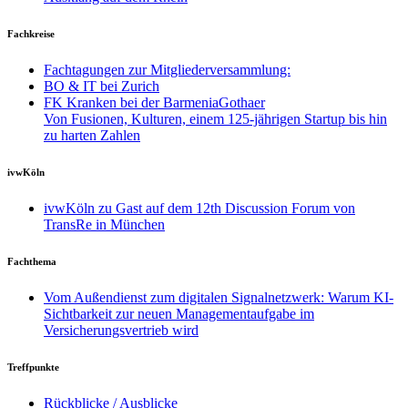
Fachkreise
Fachtagungen zur Mitgliederversammlung:
BO & IT bei Zurich
FK Kranken bei der BarmeniaGothaer
Von Fusionen, Kulturen, einem 125-jährigen Startup bis hin
zu harten Zahlen
ivwKöln
ivwKöln zu Gast auf dem 12th Discussion Forum von
TransRe in München
Fachthema
Vom Außendienst zum digitalen Signalnetzwerk: Warum KI-
Sichtbarkeit zur neuen Managementaufgabe im
Versicherungsvertrieb wird
Treffpunkte
Rückblicke / Ausblicke