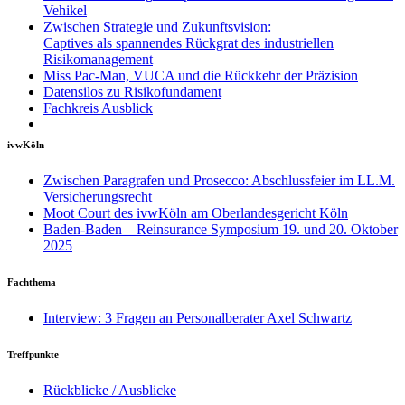
Vehikel
Zwischen Strategie und Zukunftsvision:
Captives als spannendes Rückgrat des industriellen
Risikomanagement
Miss Pac-Man, VUCA und die Rückkehr der Präzision
Datensilos zu Risikofundament
Fachkreis Ausblick
ivwKöln
Zwischen Paragrafen und Prosecco: Abschlussfeier im LL.M.
Versicherungsrecht
Moot Court des ivwKöln am Oberlandesgericht Köln
Baden-Baden – Reinsurance Symposium 19. und 20. Oktober
2025
Fachthema
Interview: 3 Fragen an Personalberater Axel Schwartz
Treffpunkte
Rückblicke / Ausblicke