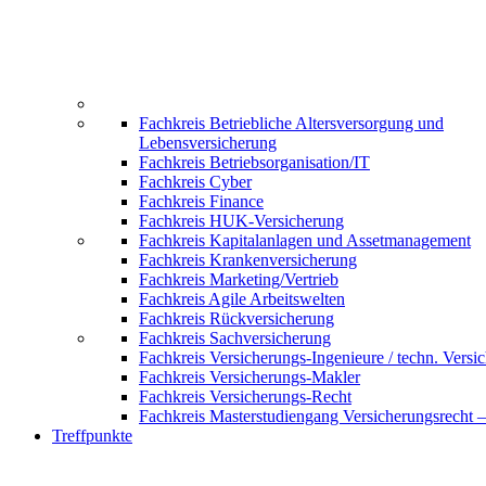
Fachkreis Betriebliche Altersversorgung und
Lebensversicherung
Fachkreis Betriebsorganisation/IT
Fachkreis Cyber
Fachkreis Finance
Fachkreis HUK-Versicherung
Fachkreis Kapitalanlagen und Assetmanagement
Fachkreis Krankenversicherung
Fachkreis Marketing/Vertrieb
Fachkreis Agile Arbeitswelten
Fachkreis Rückversicherung
Fachkreis Sachversicherung
Fachkreis Versicherungs-Ingenieure / techn. Versi
Fachkreis Versicherungs-Makler
Fachkreis Versicherungs-Recht
Fachkreis Masterstudiengang Versicherungsrecht 
Treffpunkte