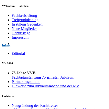
VVBintern + Rubriken
Fachkreisleitung
Treffpunktleitung
In stillem Gedenken
Neue Mitglieder
Geburtstage
Impressum
Inhalt
Editorial
MV 2026
75 Jahre VVB
Fachtagungen zum 75-jährigen Jubiläum
Partnerprogramme
Hinweise zum Jubiläumsabend und der MV
Fachkreise
Neugründung des Fachkreises