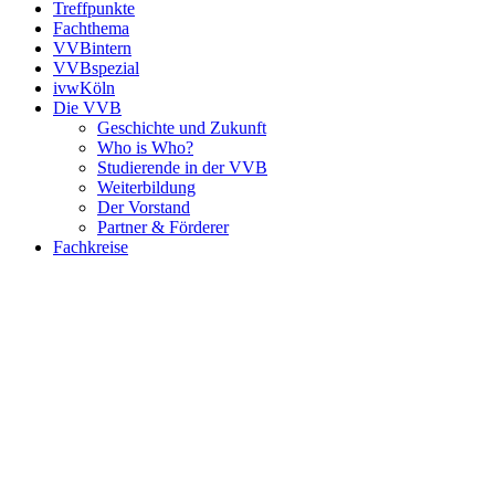
Treffpunkte
Fachthema
VVBintern
VVBspezial
ivwKöln
Die VVB
Geschichte und Zukunft
Who is Who?
Studierende in der VVB
Weiterbildung
Der Vorstand
Partner & Förderer
Fachkreise