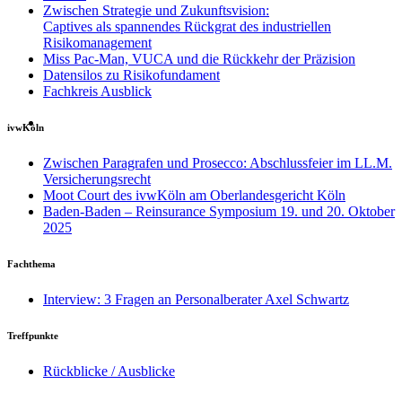
Zwischen Strategie und Zukunftsvision:
Captives als spannendes Rückgrat des industriellen
Risikomanagement
Miss Pac-Man, VUCA und die Rückkehr der Präzision
Datensilos zu Risikofundament
Fachkreis Ausblick
ivwKöln
Zwischen Paragrafen und Prosecco: Abschlussfeier im LL.M.
Versicherungsrecht
Moot Court des ivwKöln am Oberlandesgericht Köln
Baden-Baden – Reinsurance Symposium 19. und 20. Oktober
2025
Fachthema
Interview: 3 Fragen an Personalberater Axel Schwartz
Treffpunkte
Rückblicke / Ausblicke