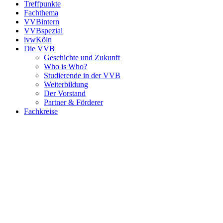
Treffpunkte
Fachthema
VVBintern
VVBspezial
ivwKöln
Die VVB
Geschichte und Zukunft
Who is Who?
Studierende in der VVB
Weiterbildung
Der Vorstand
Partner & Förderer
Fachkreise