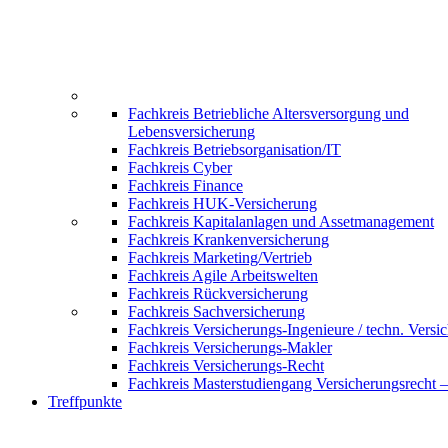
Fachkreis Betriebliche Altersversorgung und
Lebensversicherung
Fachkreis Betriebsorganisation/IT
Fachkreis Cyber
Fachkreis Finance
Fachkreis HUK-Versicherung
Fachkreis Kapitalanlagen und Assetmanagement
Fachkreis Krankenversicherung
Fachkreis Marketing/Vertrieb
Fachkreis Agile Arbeitswelten
Fachkreis Rückversicherung
Fachkreis Sachversicherung
Fachkreis Versicherungs-Ingenieure / techn. Versi
Fachkreis Versicherungs-Makler
Fachkreis Versicherungs-Recht
Fachkreis Masterstudiengang Versicherungsrecht 
Treffpunkte