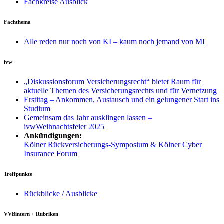
Fachkreise Ausblick
Fachthema
Alle reden nur noch von KI – kaum noch jemand von MI
ivw
„Diskussionsforum Versicherungsrecht“ bietet Raum für
aktuelle Themen des Versicherungsrechts und für Vernetzung
Erstitag – Ankommen, Austausch und ein gelungener Start ins
Studium
Gemeinsam das Jahr ausklingen lassen –
ivwWeihnachtsfeier 2025
Ankündigungen:
Kölner Rückversicherungs-Symposium & Kölner Cyber
Insurance Forum
Treffpunkte
Rückblicke / Ausblicke
VVBintern + Rubriken