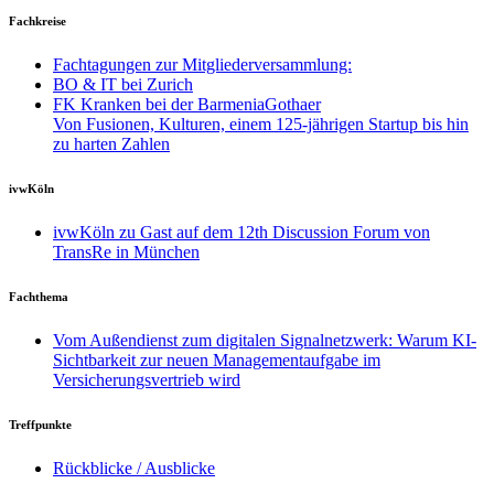
Fachkreise
Fachtagungen zur Mitgliederversammlung:
BO & IT bei Zurich
FK Kranken bei der BarmeniaGothaer
Von Fusionen, Kulturen, einem 125-jährigen Startup bis hin
zu harten Zahlen
ivwKöln
ivwKöln zu Gast auf dem 12th Discussion Forum von
TransRe in München
Fachthema
Vom Außendienst zum digitalen Signalnetzwerk: Warum KI-
Sichtbarkeit zur neuen Managementaufgabe im
Versicherungsvertrieb wird
Treffpunkte
Rückblicke / Ausblicke