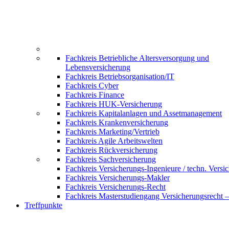
Fachkreis Betriebliche Altersversorgung und
Lebensversicherung
Fachkreis Betriebsorganisation/IT
Fachkreis Cyber
Fachkreis Finance
Fachkreis HUK-Versicherung
Fachkreis Kapitalanlagen und Assetmanagement
Fachkreis Krankenversicherung
Fachkreis Marketing/Vertrieb
Fachkreis Agile Arbeitswelten
Fachkreis Rückversicherung
Fachkreis Sachversicherung
Fachkreis Versicherungs-Ingenieure / techn. Versi
Fachkreis Versicherungs-Makler
Fachkreis Versicherungs-Recht
Fachkreis Masterstudiengang Versicherungsrecht 
Treffpunkte