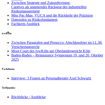
Zwischen Strategie und Zukunftsvision:
Captives als spannendes Rückgrat des industriellen
Risikomanagement
Miss Pac-Man, VUCA und die Rückkehr der Präzision
Datensilos zu Risikofundament
Fachkreis Ausblick
ivwKöln
Zwischen Paragrafen und Prosecco: Abschlussfeier im LL.M.
Versicherungsrecht
Moot Court des ivwKöln am Oberlandesgericht Köln
Baden-Baden – Reinsurance Symposium 19. und 20. Oktober
2025
Fachthema
Interview: 3 Fragen an Personalberater Axel Schwartz
Treffpunkte
Rückblicke / Ausblicke