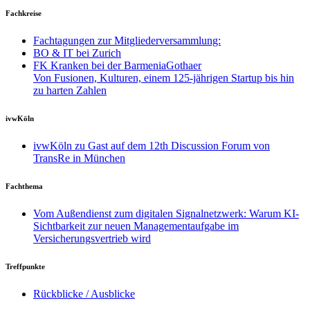
Fachkreise
Fachtagungen zur Mitgliederversammlung:
BO & IT bei Zurich
FK Kranken bei der BarmeniaGothaer
Von Fusionen, Kulturen, einem 125-jährigen Startup bis hin
zu harten Zahlen
ivwKöln
ivwKöln zu Gast auf dem 12th Discussion Forum von
TransRe in München
Fachthema
Vom Außendienst zum digitalen Signalnetzwerk: Warum KI-
Sichtbarkeit zur neuen Managementaufgabe im
Versicherungsvertrieb wird
Treffpunkte
Rückblicke / Ausblicke