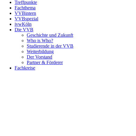
Treffpunkte
Fachthema
VVBintern
VVBspezial
ivwKöln
Die VVB
Geschichte und Zukunft
Who is Who?
Studierende in der VVB
Weiterbildung
Der Vorstand
Partner & Förderer
Fachkreise