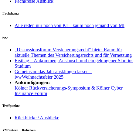
Fachkreise Ausblick
Fachthema
Alle reden nur noch von KI – kaum noch jemand von MI
ivw
„Diskussionsforum Versicherungsrecht“ bietet Raum für
aktuelle Themen des Versicherungsrechts und für Vernetzung
Erstitag – Ankommen, Austausch und ein gelungener Start ins
Studium
Gemeinsam das Jahr ausklingen lassen –
ivwWeihnachtsfeier 2025
Ankündigungen:
Kölner Rückversicherungs-Symposium & Kölner Cyber
Insurance Forum
Treffpunkte
Rückblicke / Ausblicke
VVBintern + Rubriken