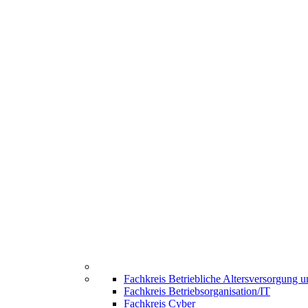
Fachkreis Betriebliche Altersversorgung 
Fachkreis Betriebsorganisation/IT
Fachkreis Cyber