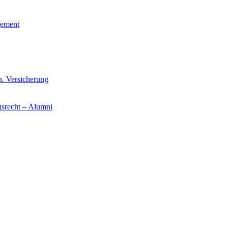
gement
n. Versicherung
gsrecht – Alumni