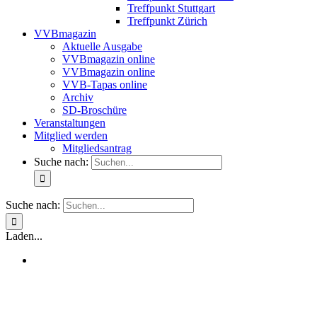
Treffpunkt Stuttgart
Treffpunkt Zürich
VVBmagazin
Aktuelle Ausgabe
VVBmagazin online
VVBmagazin online
VVB-Tapas online
Archiv
SD-Broschüre
Veranstaltungen
Mitglied werden
Mitgliedsantrag
Suche nach:
Suche nach:
Laden...