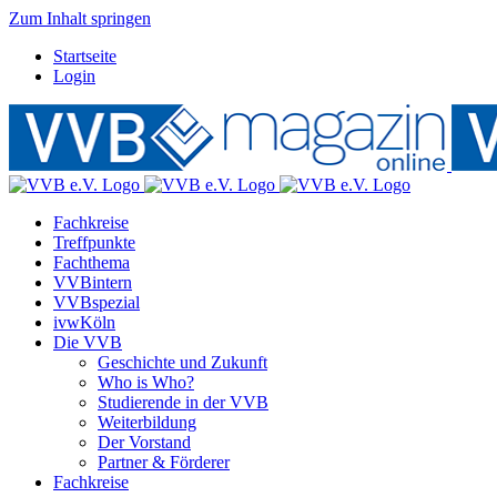
Zum Inhalt springen
Startseite
Login
Fachkreise
Treffpunkte
Fachthema
VVBintern
VVBspezial
ivwKöln
Die VVB
Geschichte und Zukunft
Who is Who?
Studierende in der VVB
Weiterbildung
Der Vorstand
Partner & Förderer
Fachkreise