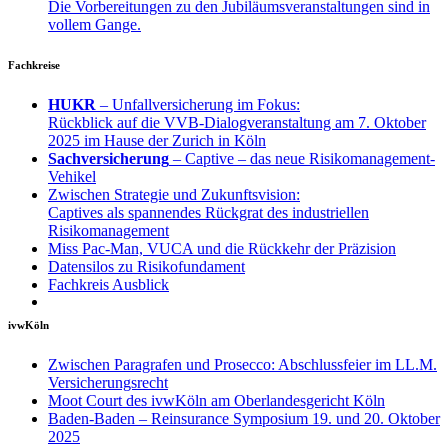
Die Vorbereitungen zu den Jubiläumsveranstaltungen sind in
vollem Gange.
Fachkreise
HUKR
– Unfallversicherung im Fokus:
Rückblick auf die VVB-Dialogveranstaltung am 7. Oktober
2025 im Hause der Zurich in Köln
Sachversicherung
– Captive – das neue Risikomanagement-
Vehikel
Zwischen Strategie und Zukunftsvision:
Captives als spannendes Rückgrat des industriellen
Risikomanagement
Miss Pac-Man, VUCA und die Rückkehr der Präzision
Datensilos zu Risikofundament
Fachkreis Ausblick
ivwKöln
Zwischen Paragrafen und Prosecco: Abschlussfeier im LL.M.
Versicherungsrecht
Moot Court des ivwKöln am Oberlandesgericht Köln
Baden-Baden – Reinsurance Symposium 19. und 20. Oktober
2025