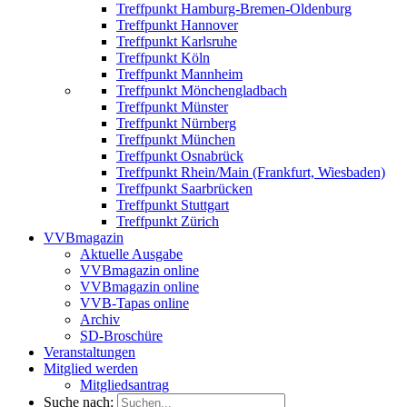
Treffpunkt Hamburg-Bremen-Oldenburg
Treffpunkt Hannover
Treffpunkt Karlsruhe
Treffpunkt Köln
Treffpunkt Mannheim
Treffpunkt Mönchengladbach
Treffpunkt Münster
Treffpunkt Nürnberg
Treffpunkt München
Treffpunkt Osnabrück
Treffpunkt Rhein/Main (Frankfurt, Wiesbaden)
Treffpunkt Saarbrücken
Treffpunkt Stuttgart
Treffpunkt Zürich
VVBmagazin
Aktuelle Ausgabe
VVBmagazin online
VVBmagazin online
VVB-Tapas online
Archiv
SD-Broschüre
Veranstaltungen
Mitglied werden
Mitgliedsantrag
Suche nach: