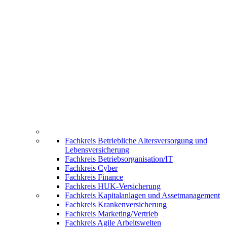
Fachkreis Betriebliche Altersversorgung und
Lebensversicherung
Fachkreis Betriebsorganisation/IT
Fachkreis Cyber
Fachkreis Finance
Fachkreis HUK-Versicherung
Fachkreis Kapitalanlagen und Assetmanagement
Fachkreis Krankenversicherung
Fachkreis Marketing/Vertrieb
Fachkreis Agile Arbeitswelten