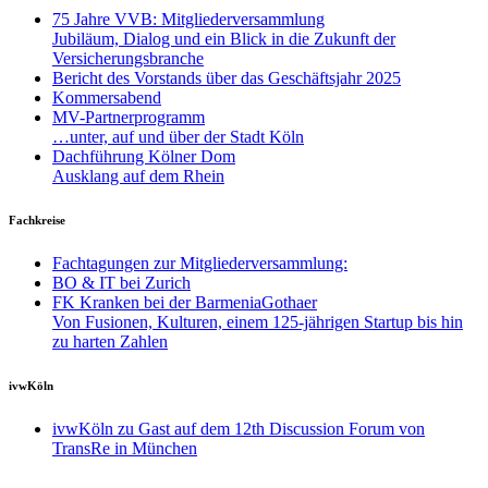
75 Jahre VVB: Mitgliederversammlung
Jubiläum, Dialog und ein Blick in die Zukunft der
Versicherungsbranche
Bericht des Vorstands über das Geschäftsjahr 2025
Kommersabend
MV-Partnerprogramm
…unter, auf und über der Stadt Köln
Dachführung Kölner Dom
Ausklang auf dem Rhein
Fachkreise
Fachtagungen zur Mitgliederversammlung:
BO & IT bei Zurich
FK Kranken bei der BarmeniaGothaer
Von Fusionen, Kulturen, einem 125-jährigen Startup bis hin
zu harten Zahlen
ivwKöln
ivwKöln zu Gast auf dem 12th Discussion Forum von
TransRe in München