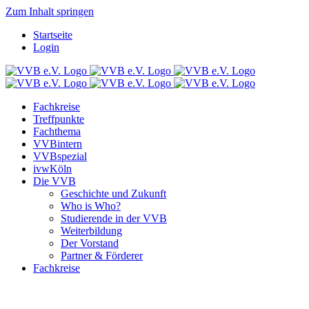
Zum Inhalt springen
Startseite
Login
Fachkreise
Treffpunkte
Fachthema
VVBintern
VVBspezial
ivwKöln
Die VVB
Geschichte und Zukunft
Who is Who?
Studierende in der VVB
Weiterbildung
Der Vorstand
Partner & Förderer
Fachkreise