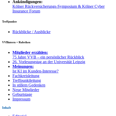
Ankündigungen:
Kölner Rückversicherungs-Symposium & Kölner Cyber
Insurance Forum
Treffpunkte
Rückblicke / Ausblicke
VVBintern + Rubriken
Mitglieder erzählen:
75 Jahre VVB – ein persönlicher Rückblick
26. Vorlesungstag an der Universität Leipzig
Meinungen:
Ist KI im Kunden-Interesse?
Fachkreisleitung
Treffpunktleitung
In stillem Gedenken
Neue Mitglieder
Geburtstage
Impressum
Inhalt