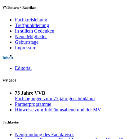
VVBintern + Rubriken
Fachkreisleitung
Treffpunktleitung
In stillem Gedenken
Neue Mitglieder
Geburtstage
Impressum
Inhalt
Editorial
MV 2026
75 Jahre VVB
Fachtagungen zum 75-jährigen Jubiläum
Partnerprogramme
Hinweise zum Jubiläumsabend und der MV
Fachkreise
Neugründung des Fachkreises