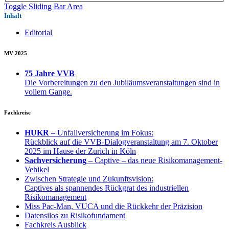
Toggle Sliding Bar Area
Inhalt
Editorial
MV 2025
75 Jahre VVB
Die Vorbereitungen zu den Jubiläumsveranstaltungen sind in
vollem Gange.
Fachkreise
HUKR
– Unfallversicherung im Fokus:
Rückblick auf die VVB-Dialogveranstaltung am 7. Oktober
2025 im Hause der Zurich in Köln
Sachversicherung
– Captive – das neue Risikomanagement-
Vehikel
Zwischen Strategie und Zukunftsvision:
Captives als spannendes Rückgrat des industriellen
Risikomanagement
Miss Pac-Man, VUCA und die Rückkehr der Präzision
Datensilos zu Risikofundament
Fachkreis Ausblick