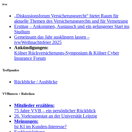
ivw
„Diskussionsforum Versicherungsrecht“ bietet Raum für
aktuelle Themen des Versicherungsrechts und für Vernetzung
Erstitag – Ankommen, Austausch und ein gelungener Start ins
Studium
Gemeinsam das Jahr ausklingen lassen –
ivwWeihnachtsfeier 2025
Ankündigungen:
Kölner Rückversicherungs-Symposium & Kölner Cyber
Insurance Forum
Treffpunkte
Rückblicke / Ausblicke
VVBintern + Rubriken
Mitglieder erzählen:
75 Jahre VVB – ein persönlicher Rückblick
26. Vorlesungstag an der Universität Leipzig
Meinungen:
Ist KI im Kunden-Interesse?
Fachkreisleitung