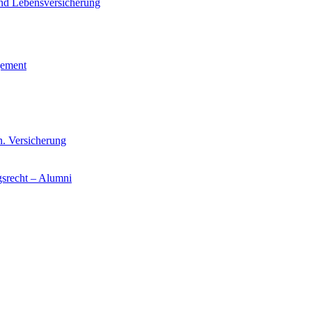
und Lebensversicherung
gement
n. Versicherung
gsrecht – Alumni