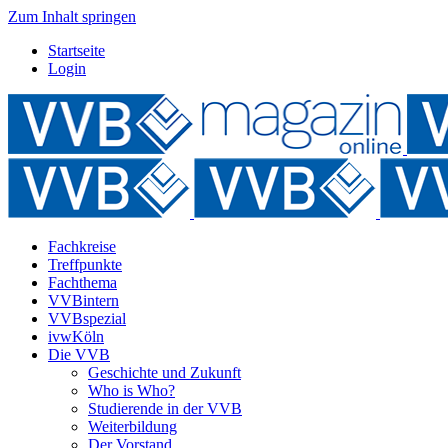
Zum Inhalt springen
Startseite
Login
Fachkreise
Treffpunkte
Fachthema
VVBintern
VVBspezial
ivwKöln
Die VVB
Geschichte und Zukunft
Who is Who?
Studierende in der VVB
Weiterbildung
Der Vorstand