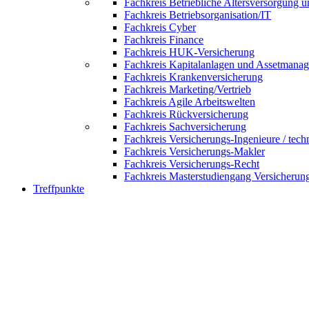
Fachkreis Betriebliche Altersversorgung 
Fachkreis Betriebsorganisation/IT
Fachkreis Cyber
Fachkreis Finance
Fachkreis HUK-Versicherung
Fachkreis Kapitalanlagen und Assetmana
Fachkreis Krankenversicherung
Fachkreis Marketing/Vertrieb
Fachkreis Agile Arbeitswelten
Fachkreis Rückversicherung
Fachkreis Sachversicherung
Fachkreis Versicherungs-Ingenieure / tech
Fachkreis Versicherungs-Makler
Fachkreis Versicherungs-Recht
Fachkreis Masterstudiengang Versicherun
Treffpunkte