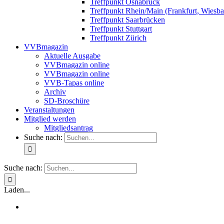
Treffpunkt Osnabrück
Treffpunkt Rhein/Main (Frankfurt, Wiesb
Treffpunkt Saarbrücken
Treffpunkt Stuttgart
Treffpunkt Zürich
VVBmagazin
Aktuelle Ausgabe
VVBmagazin online
VVBmagazin online
VVB-Tapas online
Archiv
SD-Broschüre
Veranstaltungen
Mitglied werden
Mitgliedsantrag
Suche nach:
Suche nach:
Laden...