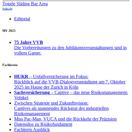
Toggle Sliding Bar Area
Inhalt
Editorial
MV 2025
75 Jahre VVB
Die Vorbereitungen zu den Jubiläumsveranstaltungen sind in
vollem Gange.
Fachkreise
HUKR
– Unfallversicherung im Fokus:
Rückblick auf die VVB-Dialogveranstaltung am 7. Oktober
2025 im Hause der Zurich in Köln
Sachversicherung
– Captive – das neue Risikomanagement-
Vehikel
Zwischen Strategie und Zukunftsvision:
Captives als spannendes Rückgrat des industriellen
Risikomanagement
Miss Pac-Man, VUCA und die Rückkehr der Präzision
Datensilos zu Risikofundament
Fachkreis Ausblick