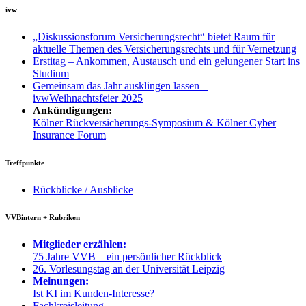
ivw
„Diskussionsforum Versicherungsrecht“ bietet Raum für
aktuelle Themen des Versicherungsrechts und für Vernetzung
Erstitag – Ankommen, Austausch und ein gelungener Start ins
Studium
Gemeinsam das Jahr ausklingen lassen –
ivwWeihnachtsfeier 2025
Ankündigungen:
Kölner Rückversicherungs-Symposium & Kölner Cyber
Insurance Forum
Treffpunkte
Rückblicke / Ausblicke
VVBintern + Rubriken
Mitglieder erzählen:
75 Jahre VVB – ein persönlicher Rückblick
26. Vorlesungstag an der Universität Leipzig
Meinungen:
Ist KI im Kunden-Interesse?
Fachkreisleitung