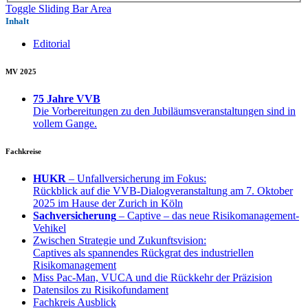
Toggle Sliding Bar Area
Inhalt
Editorial
MV 2025
75 Jahre VVB
Die Vorbereitungen zu den Jubiläumsveranstaltungen sind in
vollem Gange.
Fachkreise
HUKR
– Unfallversicherung im Fokus:
Rückblick auf die VVB-Dialogveranstaltung am 7. Oktober
2025 im Hause der Zurich in Köln
Sachversicherung
– Captive – das neue Risikomanagement-
Vehikel
Zwischen Strategie und Zukunftsvision:
Captives als spannendes Rückgrat des industriellen
Risikomanagement
Miss Pac-Man, VUCA und die Rückkehr der Präzision
Datensilos zu Risikofundament
Fachkreis Ausblick