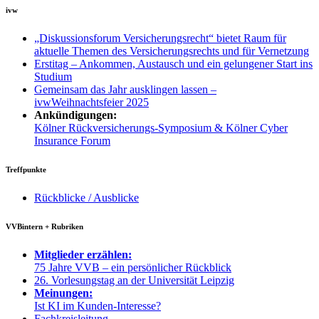
ivw
„Diskussionsforum Versicherungsrecht“ bietet Raum für
aktuelle Themen des Versicherungsrechts und für Vernetzung
Erstitag – Ankommen, Austausch und ein gelungener Start ins
Studium
Gemeinsam das Jahr ausklingen lassen –
ivwWeihnachtsfeier 2025
Ankündigungen:
Kölner Rückversicherungs-Symposium & Kölner Cyber
Insurance Forum
Treffpunkte
Rückblicke / Ausblicke
VVBintern + Rubriken
Mitglieder erzählen:
75 Jahre VVB – ein persönlicher Rückblick
26. Vorlesungstag an der Universität Leipzig
Meinungen:
Ist KI im Kunden-Interesse?
Fachkreisleitung