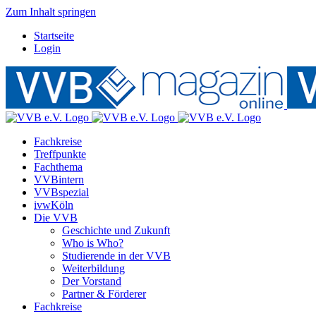
Zum Inhalt springen
Startseite
Login
Fachkreise
Treffpunkte
Fachthema
VVBintern
VVBspezial
ivwKöln
Die VVB
Geschichte und Zukunft
Who is Who?
Studierende in der VVB
Weiterbildung
Der Vorstand
Partner & Förderer
Fachkreise