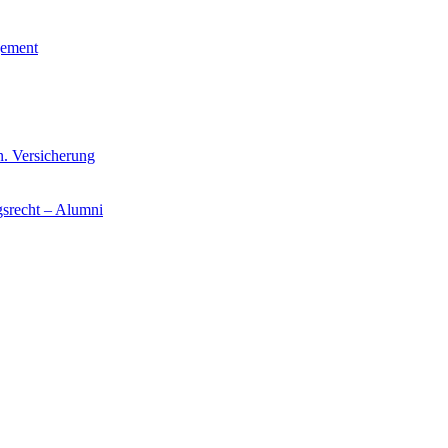
gement
n. Versicherung
gsrecht – Alumni