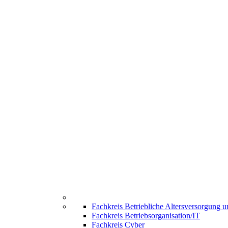
Fachkreis Betriebliche Altersversorgung 
Fachkreis Betriebsorganisation/IT
Fachkreis Cyber