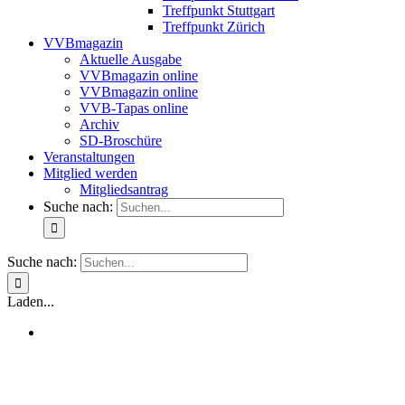
Treffpunkt Stuttgart
Treffpunkt Zürich
VVBmagazin
Aktuelle Ausgabe
VVBmagazin online
VVBmagazin online
VVB-Tapas online
Archiv
SD-Broschüre
Veranstaltungen
Mitglied werden
Mitgliedsantrag
Suche nach:
Suche nach:
Laden...