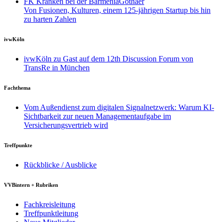
FK Kranken bei der BarmeniaGothaer
Von Fusionen, Kulturen, einem 125-jährigen Startup bis hin
zu harten Zahlen
ivwKöln
ivwKöln zu Gast auf dem 12th Discussion Forum von
TransRe in München
Fachthema
Vom Außendienst zum digitalen Signalnetzwerk: Warum KI-
Sichtbarkeit zur neuen Managementaufgabe im
Versicherungsvertrieb wird
Treffpunkte
Rückblicke / Ausblicke
VVBintern + Rubriken
Fachkreisleitung
Treffpunktleitung