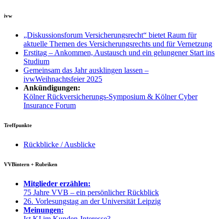
ivw
„Diskussionsforum Versicherungsrecht“ bietet Raum für
aktuelle Themen des Versicherungsrechts und für Vernetzung
Erstitag – Ankommen, Austausch und ein gelungener Start ins
Studium
Gemeinsam das Jahr ausklingen lassen –
ivwWeihnachtsfeier 2025
Ankündigungen:
Kölner Rückversicherungs-Symposium & Kölner Cyber
Insurance Forum
Treffpunkte
Rückblicke / Ausblicke
VVBintern + Rubriken
Mitglieder erzählen:
75 Jahre VVB – ein persönlicher Rückblick
26. Vorlesungstag an der Universität Leipzig
Meinungen:
Ist KI im Kunden-Interesse?