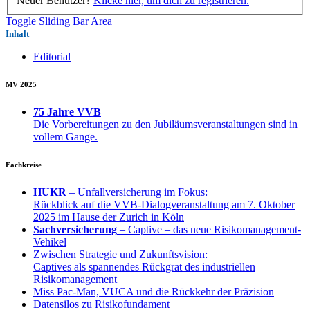
Neuer Benutzer?
Klicke hier, um dich zu registrieren.
Toggle Sliding Bar Area
Inhalt
Editorial
MV 2025
75 Jahre VVB
Die Vorbereitungen zu den Jubiläumsveranstaltungen sind in
vollem Gange.
Fachkreise
HUKR
– Unfallversicherung im Fokus:
Rückblick auf die VVB-Dialogveranstaltung am 7. Oktober
2025 im Hause der Zurich in Köln
Sachversicherung
– Captive – das neue Risikomanagement-
Vehikel
Zwischen Strategie und Zukunftsvision:
Captives als spannendes Rückgrat des industriellen
Risikomanagement
Miss Pac-Man, VUCA und die Rückkehr der Präzision
Datensilos zu Risikofundament