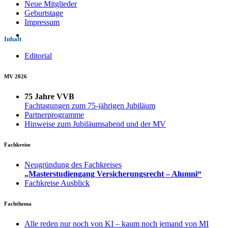
Neue Mitglieder
Geburtstage
Impressum
Inhalt
Editorial
MV 2026
75 Jahre VVB
Fachtagungen zum 75-jährigen Jubiläum
Partnerprogramme
Hinweise zum Jubiläumsabend und der MV
Fachkreise
Neugründung des Fachkreises
„Masterstudiengang Versicherungsrecht – Alumni“
Fachkreise Ausblick
Fachthema
Alle reden nur noch von KI – kaum noch jemand von MI