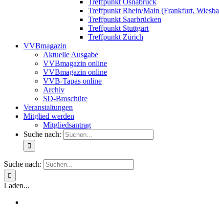
Treffpunkt Osnabrück
Treffpunkt Rhein/Main (Frankfurt, Wiesb
Treffpunkt Saarbrücken
Treffpunkt Stuttgart
Treffpunkt Zürich
VVBmagazin
Aktuelle Ausgabe
VVBmagazin online
VVBmagazin online
VVB-Tapas online
Archiv
SD-Broschüre
Veranstaltungen
Mitglied werden
Mitgliedsantrag
Suche nach:
Suche nach:
Laden...