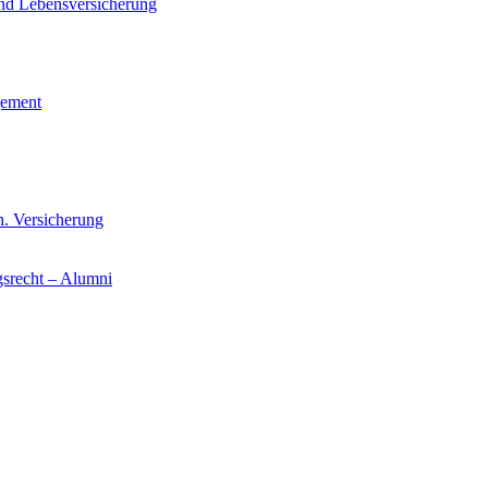
und Lebensversicherung
gement
n. Versicherung
gsrecht – Alumni