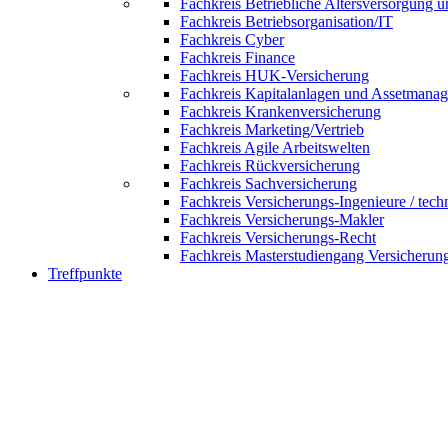
Fachkreis Betriebliche Altersversorgung 
Fachkreis Betriebsorganisation/IT
Fachkreis Cyber
Fachkreis Finance
Fachkreis HUK-Versicherung
Fachkreis Kapitalanlagen und Assetmana
Fachkreis Krankenversicherung
Fachkreis Marketing/Vertrieb
Fachkreis Agile Arbeitswelten
Fachkreis Rückversicherung
Fachkreis Sachversicherung
Fachkreis Versicherungs-Ingenieure / tech
Fachkreis Versicherungs-Makler
Fachkreis Versicherungs-Recht
Fachkreis Masterstudiengang Versicherun
Treffpunkte