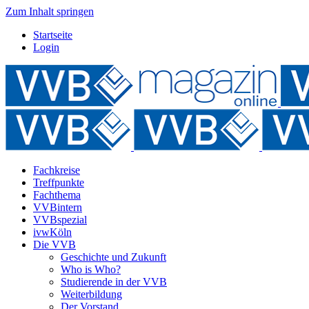
Zum Inhalt springen
Startseite
Login
Fachkreise
Treffpunkte
Fachthema
VVBintern
VVBspezial
ivwKöln
Die VVB
Geschichte und Zukunft
Who is Who?
Studierende in der VVB
Weiterbildung
Der Vorstand