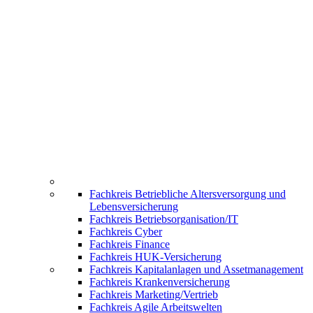
Fachkreis Betriebliche Altersversorgung und
Lebensversicherung
Fachkreis Betriebsorganisation/IT
Fachkreis Cyber
Fachkreis Finance
Fachkreis HUK-Versicherung
Fachkreis Kapitalanlagen und Assetmanagement
Fachkreis Krankenversicherung
Fachkreis Marketing/Vertrieb
Fachkreis Agile Arbeitswelten