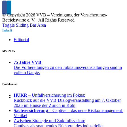
© Copyright
2026 VVB – Vereinigung der Versicherungs-
Betriebswirte e. V. | All Rights Reserved
Toggle Sliding Bar Area
Inhalt
Editorial
MV 2025
75 Jahre VVB
Die Vorbereitungen zu den Jubiläumsveranstaltungen sind in
vollem Gange.
Fachkreise
HUKR
– Unfallversicherung im Fokus:
Rückblick auf die VVB-Dialogveranstaltung am 7. Oktober
2025 im Hause der Zurich in Köln
Sachversicherung
– Captive – das neue Risikomanagement-
Vehikel
Zwischen Strategie und Zukunftsvision:
Captives als spannendes Rückgrat des industriellen