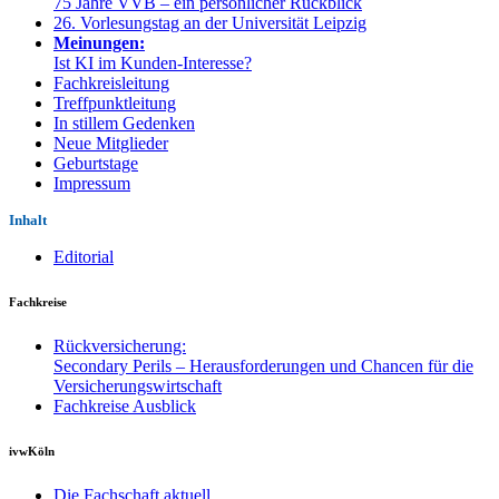
75 Jahre VVB – ein persönlicher Rückblick
26. Vorlesungstag an der Universität Leipzig
Meinungen:
Ist KI im Kunden-Interesse?
Fachkreisleitung
Treffpunktleitung
In stillem Gedenken
Neue Mitglieder
Geburtstage
Impressum
Inhalt
Editorial
Fachkreise
Rückversicherung:
Secondary Perils – Herausforderungen und Chancen für die
Versicherungswirtschaft
Fachkreise Ausblick
ivwKöln
Die Fachschaft aktuell