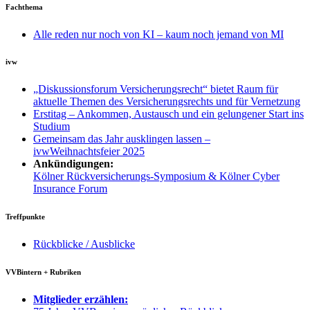
Fachthema
Alle reden nur noch von KI – kaum noch jemand von MI
ivw
„Diskussionsforum Versicherungsrecht“ bietet Raum für
aktuelle Themen des Versicherungsrechts und für Vernetzung
Erstitag – Ankommen, Austausch und ein gelungener Start ins
Studium
Gemeinsam das Jahr ausklingen lassen –
ivwWeihnachtsfeier 2025
Ankündigungen:
Kölner Rückversicherungs-Symposium & Kölner Cyber
Insurance Forum
Treffpunkte
Rückblicke / Ausblicke
VVBintern + Rubriken
Mitglieder erzählen: