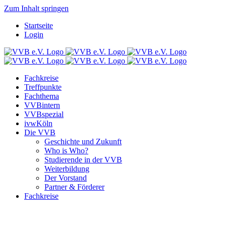
Zum Inhalt springen
Startseite
Login
Fachkreise
Treffpunkte
Fachthema
VVBintern
VVBspezial
ivwKöln
Die VVB
Geschichte und Zukunft
Who is Who?
Studierende in der VVB
Weiterbildung
Der Vorstand
Partner & Förderer
Fachkreise