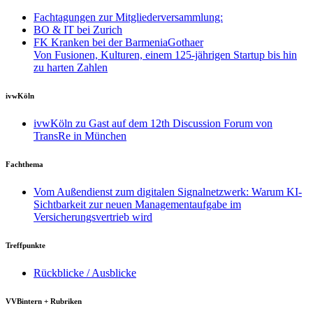
Fachtagungen zur Mitgliederversammlung:
BO & IT bei Zurich
FK Kranken bei der BarmeniaGothaer
Von Fusionen, Kulturen, einem 125-jährigen Startup bis hin
zu harten Zahlen
ivwKöln
ivwKöln zu Gast auf dem 12th Discussion Forum von
TransRe in München
Fachthema
Vom Außendienst zum digitalen Signalnetzwerk: Warum KI-
Sichtbarkeit zur neuen Managementaufgabe im
Versicherungsvertrieb wird
Treffpunkte
Rückblicke / Ausblicke
VVBintern + Rubriken