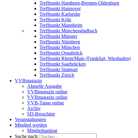
Treffpunkt Hamburg-Bremen-Oldenburg
Treffpunkt Hannover
Treffpunkt Karlsruhe
Treffpunkt Köln
Treffpunkt Mannheim
Treffpunkt Mönchengladbach
Treffpunkt Münster
Treffpunkt Nürnberg
Treffpunkt München
Treffpunkt Osnabrück
Treffpunkt Rhein/Main (Frankfurt, Wiesbaden)
Treffpunkt Saarbrücken
Treffpunkt Stuttgart
Treffpunkt Zürich
VVBmagazin
Aktuelle Ausgabe
VVBmagazin online
VVBmagazin online
VVB-Tapas online
Archiv
SD-Broschüre
Veranstaltungen
Mitglied werden
Mitgliedsantrag
Suche nach: