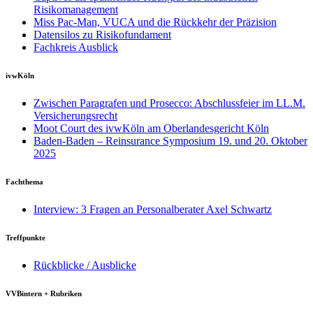
Risikomanagement
Miss Pac-Man, VUCA und die Rückkehr der Präzision
Datensilos zu Risikofundament
Fachkreis Ausblick
ivwKöln
Zwischen Paragrafen und Prosecco: Abschlussfeier im LL.M.
Versicherungsrecht
Moot Court des ivwKöln am Oberlandesgericht Köln
Baden-Baden – Reinsurance Symposium 19. und 20. Oktober
2025
Fachthema
Interview: 3 Fragen an Personalberater Axel Schwartz
Treffpunkte
Rückblicke / Ausblicke
VVBintern + Rubriken