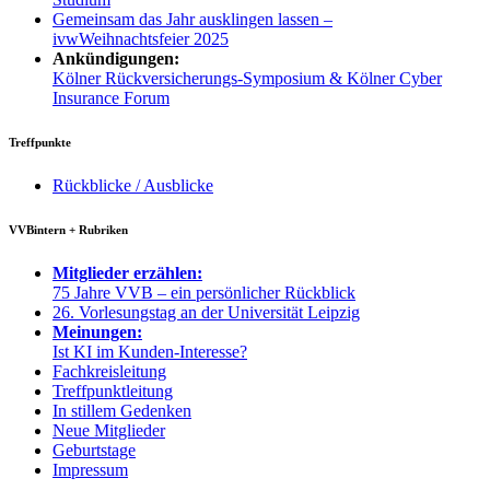
Gemeinsam das Jahr ausklingen lassen –
ivwWeihnachtsfeier 2025
Ankündigungen:
Kölner Rückversicherungs-Symposium & Kölner Cyber
Insurance Forum
Treffpunkte
Rückblicke / Ausblicke
VVBintern + Rubriken
Mitglieder erzählen:
75 Jahre VVB – ein persönlicher Rückblick
26. Vorlesungstag an der Universität Leipzig
Meinungen:
Ist KI im Kunden-Interesse?
Fachkreisleitung
Treffpunktleitung
In stillem Gedenken
Neue Mitglieder
Geburtstage
Impressum