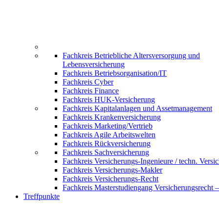
Fachkreis Betriebliche Altersversorgung und
Lebensversicherung
Fachkreis Betriebsorganisation/IT
Fachkreis Cyber
Fachkreis Finance
Fachkreis HUK-Versicherung
Fachkreis Kapitalanlagen und Assetmanagement
Fachkreis Krankenversicherung
Fachkreis Marketing/Vertrieb
Fachkreis Agile Arbeitswelten
Fachkreis Rückversicherung
Fachkreis Sachversicherung
Fachkreis Versicherungs-Ingenieure / techn. Versi
Fachkreis Versicherungs-Makler
Fachkreis Versicherungs-Recht
Fachkreis Masterstudiengang Versicherungsrecht 
Treffpunkte