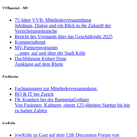
VVBspezial – MV
75 Jahre VVB: Mitgliederversammlung
Jubiläum, Dialog und ein Blick in die Zukunft der
Versicherungsbranche
Bericht des Vorstands über das Geschäftsjahr 2025
Kommersabend
MV-Partnerprogramm
…unter, auf und über der Stadt Köln
Dachführung Kölner Dom
Ausklang auf dem Rhein
Fachkreise
Fachtagungen zur Mitgliederversammlung:
BO & IT bei Zurich
FK Kranken bei der BarmeniaGothaer
Von Fusionen, Kulturen, einem 125-jährigen Startup bis hin
zu harten Zahlen
ivwKöln
ivwKöln zu Gast auf dem 12th Discussion Forum von