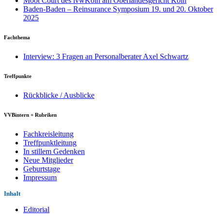
Moot Court des ivwKöln am Oberlandesgericht Köln
Baden-Baden – Reinsurance Symposium 19. und 20. Oktober
2025
Fachthema
Interview: 3 Fragen an Personalberater Axel Schwartz
Treffpunkte
Rückblicke / Ausblicke
VVBintern + Rubriken
Fachkreisleitung
Treffpunktleitung
In stillem Gedenken
Neue Mitglieder
Geburtstage
Impressum
Inhalt
Editorial