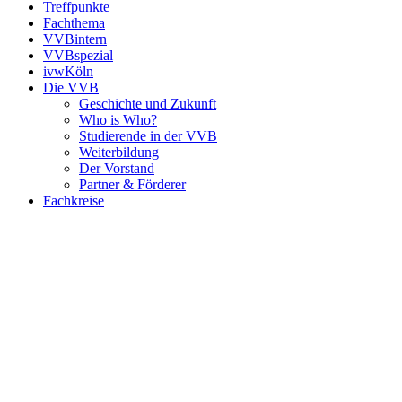
Treffpunkte
Fachthema
VVBintern
VVBspezial
ivwKöln
Die VVB
Geschichte und Zukunft
Who is Who?
Studierende in der VVB
Weiterbildung
Der Vorstand
Partner & Förderer
Fachkreise