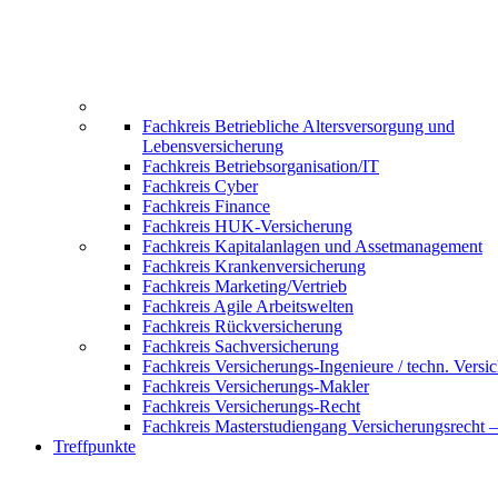
Fachkreis Betriebliche Altersversorgung und
Lebensversicherung
Fachkreis Betriebsorganisation/IT
Fachkreis Cyber
Fachkreis Finance
Fachkreis HUK-Versicherung
Fachkreis Kapitalanlagen und Assetmanagement
Fachkreis Krankenversicherung
Fachkreis Marketing/Vertrieb
Fachkreis Agile Arbeitswelten
Fachkreis Rückversicherung
Fachkreis Sachversicherung
Fachkreis Versicherungs-Ingenieure / techn. Versi
Fachkreis Versicherungs-Makler
Fachkreis Versicherungs-Recht
Fachkreis Masterstudiengang Versicherungsrecht 
Treffpunkte