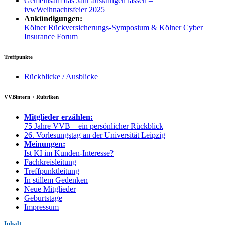
Gemeinsam das Jahr ausklingen lassen –
ivwWeihnachtsfeier 2025
Ankündigungen:
Kölner Rückversicherungs-Symposium & Kölner Cyber
Insurance Forum
Treffpunkte
Rückblicke / Ausblicke
VVBintern + Rubriken
Mitglieder erzählen:
75 Jahre VVB – ein persönlicher Rückblick
26. Vorlesungstag an der Universität Leipzig
Meinungen:
Ist KI im Kunden-Interesse?
Fachkreisleitung
Treffpunktleitung
In stillem Gedenken
Neue Mitglieder
Geburtstage
Impressum
Inhalt