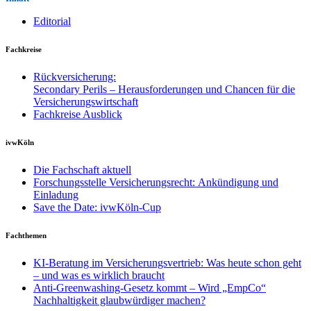
Editorial
Fachkreise
Rückversicherung:
Secondary Perils – Herausforderungen und Chancen für die
Versicherungswirtschaft
Fachkreise Ausblick
ivwKöln
Die Fachschaft aktuell
Forschungsstelle Versicherungsrecht: Ankündigung und
Einladung
Save the Date: ivwKöln-Cup
Fachthemen
KI-Beratung im Versicherungsvertrieb: Was heute schon geht
– und was es wirklich braucht
Anti-Greenwashing-Gesetz kommt – Wird „EmpCo“
Nachhaltigkeit glaubwürdiger machen?