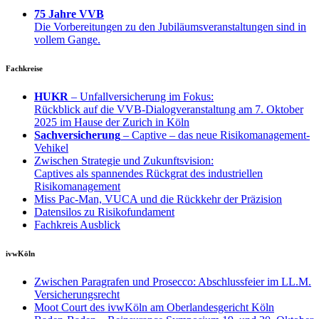
75 Jahre VVB
Die Vorbereitungen zu den Jubiläumsveranstaltungen sind in
vollem Gange.
Fachkreise
HUKR
– Unfallversicherung im Fokus:
Rückblick auf die VVB-Dialogveranstaltung am 7. Oktober
2025 im Hause der Zurich in Köln
Sachversicherung
– Captive – das neue Risikomanagement-
Vehikel
Zwischen Strategie und Zukunftsvision:
Captives als spannendes Rückgrat des industriellen
Risikomanagement
Miss Pac-Man, VUCA und die Rückkehr der Präzision
Datensilos zu Risikofundament
Fachkreis Ausblick
ivwKöln
Zwischen Paragrafen und Prosecco: Abschlussfeier im LL.M.
Versicherungsrecht
Moot Court des ivwKöln am Oberlandesgericht Köln