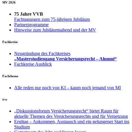
MV 2026
75 Jahre VVB
Fachtagungen zum 75-jährigen Jubiläum
Partnerprogramme
Hinweise zum Jubiläumsabend und der MV
Fachkreise
Neugründung des Fachkreises
„Masterstudiengang Versicherungsrecht – Alumni“
Fachkreise Ausblick
Fachthema
Alle reden nur noch von KI – kaum noch jemand von MI
ivw
„Diskussionsforum Versicherungsrecht“ bietet Raum für
aktuelle Themen des Versicherungsrechts und für Vernetzung
Erstitag – Ankommen, Austausch und ein gelungener Start ins
Studium