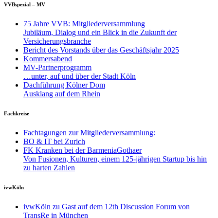
VVBspezial – MV
75 Jahre VVB: Mitgliederversammlung
Jubiläum, Dialog und ein Blick in die Zukunft der
Versicherungsbranche
Bericht des Vorstands über das Geschäftsjahr 2025
Kommersabend
MV-Partnerprogramm
…unter, auf und über der Stadt Köln
Dachführung Kölner Dom
Ausklang auf dem Rhein
Fachkreise
Fachtagungen zur Mitgliederversammlung:
BO & IT bei Zurich
FK Kranken bei der BarmeniaGothaer
Von Fusionen, Kulturen, einem 125-jährigen Startup bis hin
zu harten Zahlen
ivwKöln
ivwKöln zu Gast auf dem 12th Discussion Forum von
TransRe in München