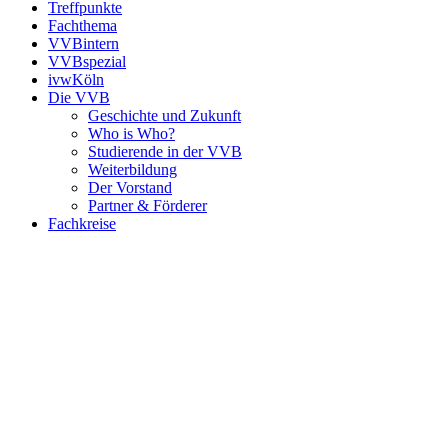
Treffpunkte
Fachthema
VVBintern
VVBspezial
ivwKöln
Die VVB
Geschichte und Zukunft
Who is Who?
Studierende in der VVB
Weiterbildung
Der Vorstand
Partner & Förderer
Fachkreise