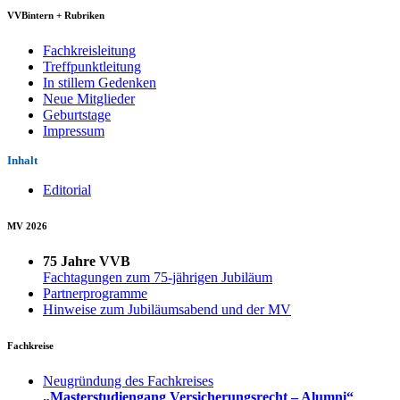
VVBintern + Rubriken
Fachkreisleitung
Treffpunktleitung
In stillem Gedenken
Neue Mitglieder
Geburtstage
Impressum
Inhalt
Editorial
MV 2026
75 Jahre VVB
Fachtagungen zum 75-jährigen Jubiläum
Partnerprogramme
Hinweise zum Jubiläumsabend und der MV
Fachkreise
Neugründung des Fachkreises
„Masterstudiengang Versicherungsrecht – Alumni“