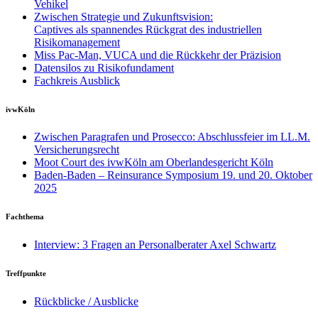
Vehikel
Zwischen Strategie und Zukunftsvision:
Captives als spannendes Rückgrat des industriellen
Risikomanagement
Miss Pac-Man, VUCA und die Rückkehr der Präzision
Datensilos zu Risikofundament
Fachkreis Ausblick
ivwKöln
Zwischen Paragrafen und Prosecco: Abschlussfeier im LL.M.
Versicherungsrecht
Moot Court des ivwKöln am Oberlandesgericht Köln
Baden-Baden – Reinsurance Symposium 19. und 20. Oktober
2025
Fachthema
Interview: 3 Fragen an Personalberater Axel Schwartz
Treffpunkte
Rückblicke / Ausblicke