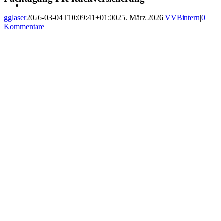
gglaser
2026-03-04T10:09:41+01:00
25. März 2026
|
VVBintern
|
0
Kommentare
Fachtagung zum 75-jährigen Jubiläum der VVB am 24. April 2026:
Rückversicherung /
Versicherungsrecht