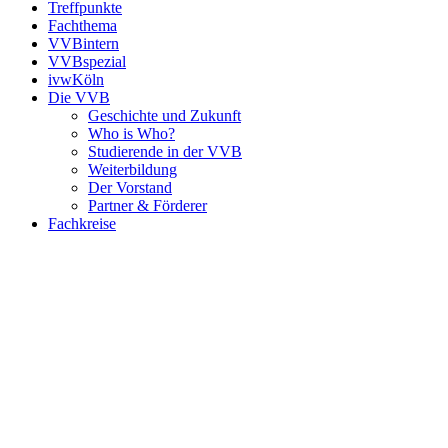
Treffpunkte
Fachthema
VVBintern
VVBspezial
ivwKöln
Die VVB
Geschichte und Zukunft
Who is Who?
Studierende in der VVB
Weiterbildung
Der Vorstand
Partner & Förderer
Fachkreise