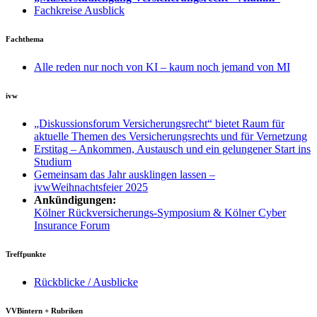
Fachkreise Ausblick
Fachthema
Alle reden nur noch von KI – kaum noch jemand von MI
ivw
„Diskussionsforum Versicherungsrecht“ bietet Raum für
aktuelle Themen des Versicherungsrechts und für Vernetzung
Erstitag – Ankommen, Austausch und ein gelungener Start ins
Studium
Gemeinsam das Jahr ausklingen lassen –
ivwWeihnachtsfeier 2025
Ankündigungen:
Kölner Rückversicherungs-Symposium & Kölner Cyber
Insurance Forum
Treffpunkte
Rückblicke / Ausblicke
VVBintern + Rubriken