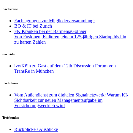
Fachkreise
Fachtagungen zur Mitgliederversammlung:
BO & IT bei Zurich
FK Kranken bei der BarmeniaGothaer
Von Fusionen, Kulturen, einem 125-jährigen Startup bis hin
zu harten Zahlen
ivwKöln
ivwKöln zu Gast auf dem 12th Discussion Forum von
TransRe in München
Fachthema
Vom Außendienst zum digitalen Signalnetzwerk: Warum KI-
Sichtbarkeit zur neuen Managementaufgabe im
Versicherungsvertrieb wird
Treffpunkte
Rückblicke / Ausblicke