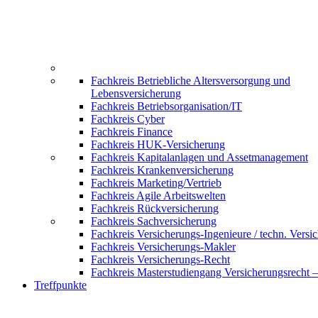
Fachkreis Betriebliche Altersversorgung und
Lebensversicherung
Fachkreis Betriebsorganisation/IT
Fachkreis Cyber
Fachkreis Finance
Fachkreis HUK-Versicherung
Fachkreis Kapitalanlagen und Assetmanagement
Fachkreis Krankenversicherung
Fachkreis Marketing/Vertrieb
Fachkreis Agile Arbeitswelten
Fachkreis Rückversicherung
Fachkreis Sachversicherung
Fachkreis Versicherungs-Ingenieure / techn. Versi
Fachkreis Versicherungs-Makler
Fachkreis Versicherungs-Recht
Fachkreis Masterstudiengang Versicherungsrecht 
Treffpunkte