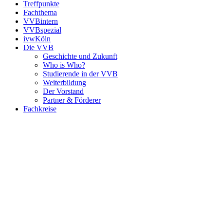
Treffpunkte
Fachthema
VVBintern
VVBspezial
ivwKöln
Die VVB
Geschichte und Zukunft
Who is Who?
Studierende in der VVB
Weiterbildung
Der Vorstand
Partner & Förderer
Fachkreise