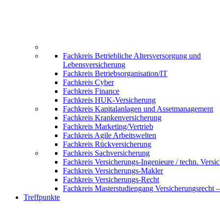
Fachkreis Betriebliche Altersversorgung und
Lebensversicherung
Fachkreis Betriebsorganisation/IT
Fachkreis Cyber
Fachkreis Finance
Fachkreis HUK-Versicherung
Fachkreis Kapitalanlagen und Assetmanagement
Fachkreis Krankenversicherung
Fachkreis Marketing/Vertrieb
Fachkreis Agile Arbeitswelten
Fachkreis Rückversicherung
Fachkreis Sachversicherung
Fachkreis Versicherungs-Ingenieure / techn. Versi
Fachkreis Versicherungs-Makler
Fachkreis Versicherungs-Recht
Fachkreis Masterstudiengang Versicherungsrecht 
Treffpunkte