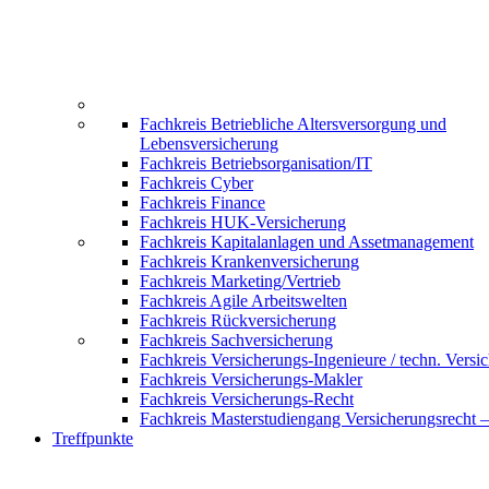
Fachkreis Betriebliche Altersversorgung und
Lebensversicherung
Fachkreis Betriebsorganisation/IT
Fachkreis Cyber
Fachkreis Finance
Fachkreis HUK-Versicherung
Fachkreis Kapitalanlagen und Assetmanagement
Fachkreis Krankenversicherung
Fachkreis Marketing/Vertrieb
Fachkreis Agile Arbeitswelten
Fachkreis Rückversicherung
Fachkreis Sachversicherung
Fachkreis Versicherungs-Ingenieure / techn. Versi
Fachkreis Versicherungs-Makler
Fachkreis Versicherungs-Recht
Fachkreis Masterstudiengang Versicherungsrecht 
Treffpunkte