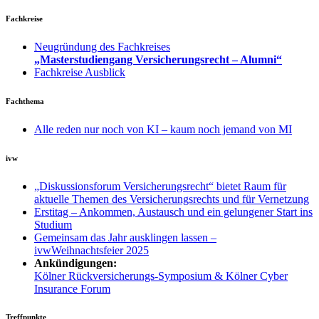
Fachkreise
Neugründung des Fachkreises
„Masterstudiengang Versicherungsrecht – Alumni“
Fachkreise Ausblick
Fachthema
Alle reden nur noch von KI – kaum noch jemand von MI
ivw
„Diskussionsforum Versicherungsrecht“ bietet Raum für
aktuelle Themen des Versicherungsrechts und für Vernetzung
Erstitag – Ankommen, Austausch und ein gelungener Start ins
Studium
Gemeinsam das Jahr ausklingen lassen –
ivwWeihnachtsfeier 2025
Ankündigungen:
Kölner Rückversicherungs-Symposium & Kölner Cyber
Insurance Forum
Treffpunkte