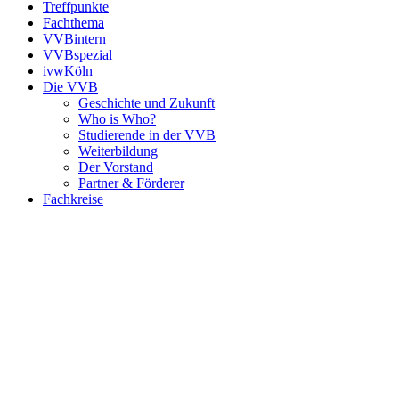
Treffpunkte
Fachthema
VVBintern
VVBspezial
ivwKöln
Die VVB
Geschichte und Zukunft
Who is Who?
Studierende in der VVB
Weiterbildung
Der Vorstand
Partner & Förderer
Fachkreise