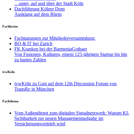
…unter, auf und über der Stadt Köln
Dachführung Kölner Dom
Ausklang auf dem Rhein
Fachkreise
Fachtagungen zur Mitgliederversammlung:
BO & IT bei Zurich
FK Kranken bei der BarmeniaGothaer
Von Fusionen, Kulturen, einem 125-jährigen Startup bis hin
zu harten Zahlen
ivwKöln
ivwKöln zu Gast auf dem 12th Discussion Forum von
TransRe in München
Fachthema
Vom Außendienst zum digitalen Signalnetzwerk: Warum KI-
Sichtbarkeit zur neuen Managementaufgabe im
Versicherungsvertrieb wird