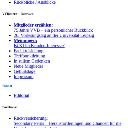
Rückblicke / Ausblicke
VVBintern + Rubriken
Mitglieder erzählen:
75 Jahre VVB – ein persönlicher Rückblick
26. Vorlesungstag an der Universität Leipzig
Meinungen:
Ist KI im Kunden-Interesse?
Fachkreisleitung
Treffpunktleitung
In stillem Gedenken
Neue Mitglieder
Geburtstage
Impressum
Inhalt
Editorial
Fachkreise
Rückversicherung:
Secondary Perils – Herausforderungen und Chancen für die