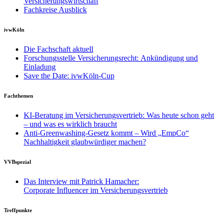
Versicherungswirtschaft
Fachkreise Ausblick
ivwKöln
Die Fachschaft aktuell
Forschungsstelle Versicherungsrecht: Ankündigung und
Einladung
Save the Date: ivwKöln-Cup
Fachthemen
KI-Beratung im Versicherungsvertrieb: Was heute schon geht
– und was es wirklich braucht
Anti-Greenwashing-Gesetz kommt – Wird „EmpCo“
Nachhaltigkeit glaubwürdiger machen?
VVBspezial
Das Interview mit Patrick Hamacher:
Corporate Influencer im Versicherungsvertrieb
Treffpunkte