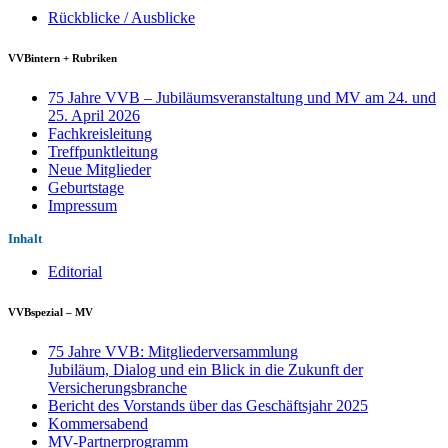
Rückblicke / Ausblicke
VVBintern + Rubriken
75 Jahre VVB – Jubiläumsveranstaltung und MV am 24. und
25. April 2026
Fachkreisleitung
Treffpunktleitung
Neue Mitglieder
Geburtstage
Impressum
Inhalt
Editorial
VVBspezial – MV
75 Jahre VVB: Mitgliederversammlung
Jubiläum, Dialog und ein Blick in die Zukunft der
Versicherungsbranche
Bericht des Vorstands über das Geschäftsjahr 2025
Kommersabend
MV-Partnerprogramm