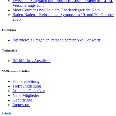
Zwischen Paragrafen und Prosecco: Abschlussfeier im LL.M.
Versicherungsrecht
Moot Court des ivwKöln am Oberlandesgericht Köln
Baden-Baden – Reinsurance Symposium 19. und 20. Oktober
2025
Fachthema
Interview: 3 Fragen an Personalberater Axel Schwartz
Treffpunkte
Rückblicke / Ausblicke
VVBintern + Rubriken
Fachkreisleitung
Treffpunktleitung
In stillem Gedenken
Neue Mitglieder
Geburtstage
Impressum
Inhalt