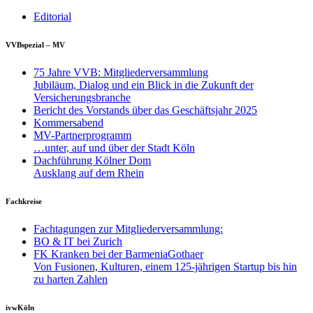
Editorial
VVBspezial – MV
75 Jahre VVB: Mitgliederversammlung
Jubiläum, Dialog und ein Blick in die Zukunft der
Versicherungsbranche
Bericht des Vorstands über das Geschäftsjahr 2025
Kommersabend
MV-Partnerprogramm
…unter, auf und über der Stadt Köln
Dachführung Kölner Dom
Ausklang auf dem Rhein
Fachkreise
Fachtagungen zur Mitgliederversammlung:
BO & IT bei Zurich
FK Kranken bei der BarmeniaGothaer
Von Fusionen, Kulturen, einem 125-jährigen Startup bis hin
zu harten Zahlen
ivwKöln