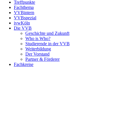
Treffpunkte
Fachthema
VVBintern
VVBspezial
ivwKöln
Die VVB
Geschichte und Zukunft
Who is Who?
Studierende in der VVB
Weiterbildung
Der Vorstand
Partner & Förderer
Fachkreise