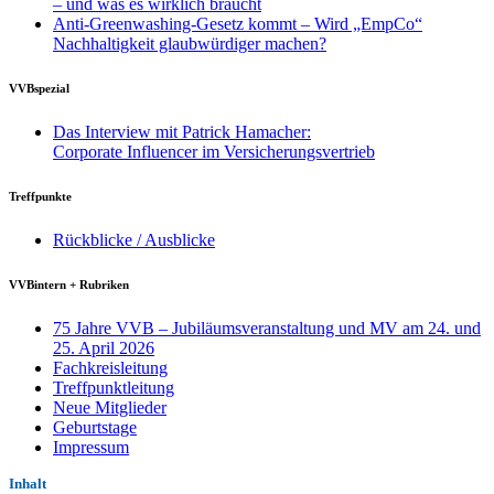
– und was es wirklich braucht
Anti-Greenwashing-Gesetz kommt – Wird „EmpCo“
Nachhaltigkeit glaubwürdiger machen?
VVBspezial
Das Interview mit Patrick Hamacher:
Corporate Influencer im Versicherungsvertrieb
Treffpunkte
Rückblicke / Ausblicke
VVBintern + Rubriken
75 Jahre VVB – Jubiläumsveranstaltung und MV am 24. und
25. April 2026
Fachkreisleitung
Treffpunktleitung
Neue Mitglieder
Geburtstage
Impressum
Inhalt