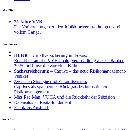
MV 2025
75 Jahre VVB
Die Vorbereitungen zu den Jubiläumsveranstaltungen sind in
vollem Gange.
Fachkreise
HUKR
– Unfallversicherung im Fokus:
Rückblick auf die VVB-Dialogveranstaltung am 7. Oktober
2025 im Hause der Zurich in Köln
Sachversicherung
– Captive – das neue Risikomanagement-
Vehikel
Zwischen Strategie und Zukunftsvision:
Captives als spannendes Rückgrat des industriellen
Risikomanagement
Miss Pac-Man, VUCA und die Rückkehr der Präzision
Datensilos zu Risikofundament
Fachkreis Ausblick
ivwKöln