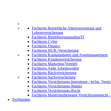
Fachkreis Betriebliche Altersversorgung und
Lebensversicherung
Fachkreis Betriebsorganisation/IT
Fachkreis Cyber
Fachkreis Finance
Fachkreis HUK-Versicherung
Fachkreis Kapitalanlagen und Assetmanagement
Fachkreis Krankenversicherung
Fachkreis Marketing/Vertrieb
Fachkreis Agile Arbeitswelten
Fachkreis Rückversicherung
Fachkreis Sachversicherung
Fachkreis Versicherungs-Ingenieure / techn. Versi
Fachkreis Versicherungs-Makler
Fachkreis Versicherungs-Recht
Fachkreis Masterstudiengang Versicherungsrecht 
Treffpunkte