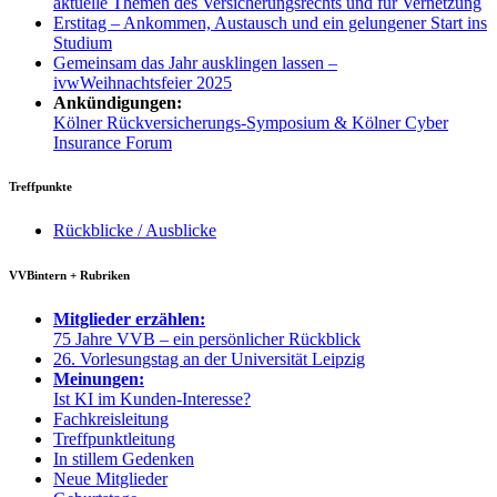
aktuelle Themen des Versicherungsrechts und für Vernetzung
Erstitag – Ankommen, Austausch und ein gelungener Start ins
Studium
Gemeinsam das Jahr ausklingen lassen –
ivwWeihnachtsfeier 2025
Ankündigungen:
Kölner Rückversicherungs-Symposium & Kölner Cyber
Insurance Forum
Treffpunkte
Rückblicke / Ausblicke
VVBintern + Rubriken
Mitglieder erzählen:
75 Jahre VVB – ein persönlicher Rückblick
26. Vorlesungstag an der Universität Leipzig
Meinungen:
Ist KI im Kunden-Interesse?
Fachkreisleitung
Treffpunktleitung
In stillem Gedenken
Neue Mitglieder