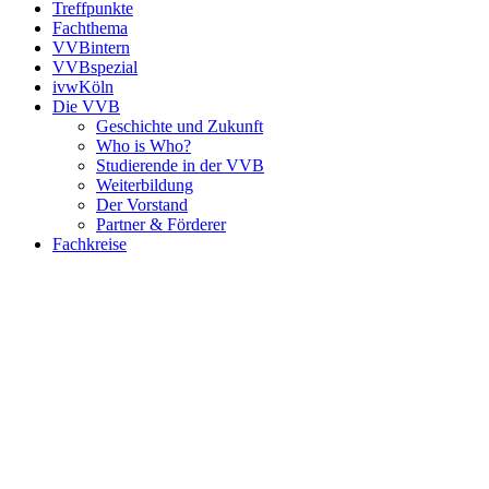
Treffpunkte
Fachthema
VVBintern
VVBspezial
ivwKöln
Die VVB
Geschichte und Zukunft
Who is Who?
Studierende in der VVB
Weiterbildung
Der Vorstand
Partner & Förderer
Fachkreise