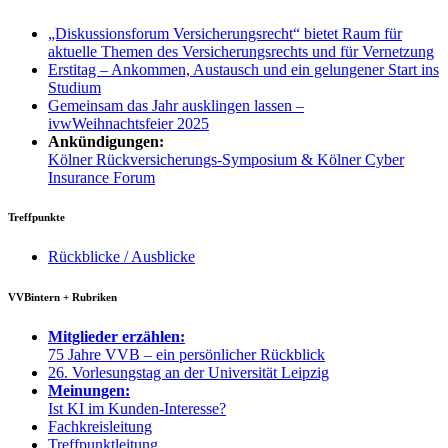
„Diskussionsforum Versicherungsrecht“ bietet Raum für
aktuelle Themen des Versicherungsrechts und für Vernetzung
Erstitag – Ankommen, Austausch und ein gelungener Start ins
Studium
Gemeinsam das Jahr ausklingen lassen –
ivwWeihnachtsfeier 2025
Ankündigungen:
Kölner Rückversicherungs-Symposium & Kölner Cyber
Insurance Forum
Treffpunkte
Rückblicke / Ausblicke
VVBintern + Rubriken
Mitglieder erzählen:
75 Jahre VVB – ein persönlicher Rückblick
26. Vorlesungstag an der Universität Leipzig
Meinungen:
Ist KI im Kunden-Interesse?
Fachkreisleitung
Treffpunktleitung