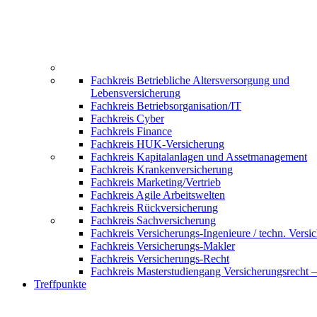
Fachkreis Betriebliche Altersversorgung und
Lebensversicherung
Fachkreis Betriebsorganisation/IT
Fachkreis Cyber
Fachkreis Finance
Fachkreis HUK-Versicherung
Fachkreis Kapitalanlagen und Assetmanagement
Fachkreis Krankenversicherung
Fachkreis Marketing/Vertrieb
Fachkreis Agile Arbeitswelten
Fachkreis Rückversicherung
Fachkreis Sachversicherung
Fachkreis Versicherungs-Ingenieure / techn. Versi
Fachkreis Versicherungs-Makler
Fachkreis Versicherungs-Recht
Fachkreis Masterstudiengang Versicherungsrecht 
Treffpunkte