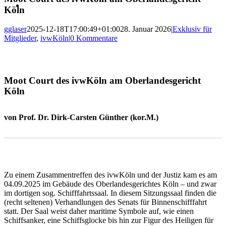
Köln
gglaser
2025-12-18T17:00:49+01:00
28. Januar 2026
|
Exklusiv für
Mitglieder
,
ivwKöln
|
0 Kommentare
Moot Court des ivwKöln am Oberlandesgericht
Köln
von Prof. Dr. Dirk-Carsten Günther (kor.M.)
Zu einem Zusammentreffen des ivwKöln und der Justiz kam es am
04.09.2025 im Gebäude des Oberlandesgerichtes Köln – und zwar
im dortigen sog. Schifffahrtssaal. In diesem Sitzungssaal finden die
(recht seltenen) Verhandlungen des Senats für Binnenschifffahrt
statt. Der Saal weist daher maritime Symbole auf, wie einen
Schiffsanker, eine Schiffsglocke bis hin zur Figur des Heiligen für