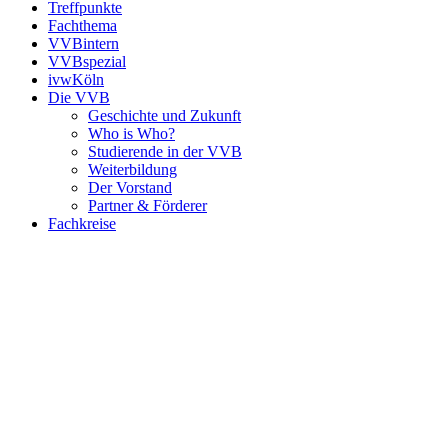
Treffpunkte
Fachthema
VVBintern
VVBspezial
ivwKöln
Die VVB
Geschichte und Zukunft
Who is Who?
Studierende in der VVB
Weiterbildung
Der Vorstand
Partner & Förderer
Fachkreise