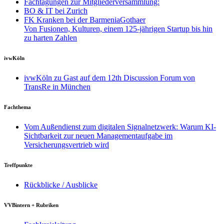
Fachtagungen zur Mitgliederversammlung:
BO & IT bei Zurich
FK Kranken bei der BarmeniaGothaer
Von Fusionen, Kulturen, einem 125-jährigen Startup bis hin
zu harten Zahlen
ivwKöln
ivwKöln zu Gast auf dem 12th Discussion Forum von
TransRe in München
Fachthema
Vom Außendienst zum digitalen Signalnetzwerk: Warum KI-
Sichtbarkeit zur neuen Managementaufgabe im
Versicherungsvertrieb wird
Treffpunkte
Rückblicke / Ausblicke
VVBintern + Rubriken