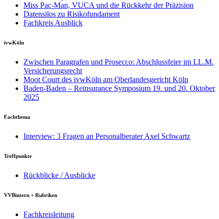
Miss Pac-Man, VUCA und die Rückkehr der Präzision
Datensilos zu Risikofundament
Fachkreis Ausblick
ivwKöln
Zwischen Paragrafen und Prosecco: Abschlussfeier im LL.M.
Versicherungsrecht
Moot Court des ivwKöln am Oberlandesgericht Köln
Baden-Baden – Reinsurance Symposium 19. und 20. Oktober
2025
Fachthema
Interview: 3 Fragen an Personalberater Axel Schwartz
Treffpunkte
Rückblicke / Ausblicke
VVBintern + Rubriken
Fachkreisleitung