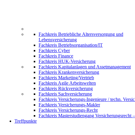
Fachkreis Betriebliche Altersversorgung und
Lebensversicherung
Fachkreis Betriebsorganisation/IT
Fachkreis Cyber
Fachkreis Finance
Fachkreis HUK-Versicherung
Fachkreis Kapitalanlagen und Assetmanagement
Fachkreis Krankenversicherung
Fachkreis Marketing/Vertrieb
Fachkreis Agile Arbeitswelten
Fachkreis Rückversicherung
Fachkreis Sachversicherung
Fachkreis Versicherungs-Ingenieure / techn. Versi
Fachkreis Versicherungs-Makler
Fachkreis Versicherungs-Recht
Fachkreis Masterstudiengang Versicherungsrecht 
Treffpunkte