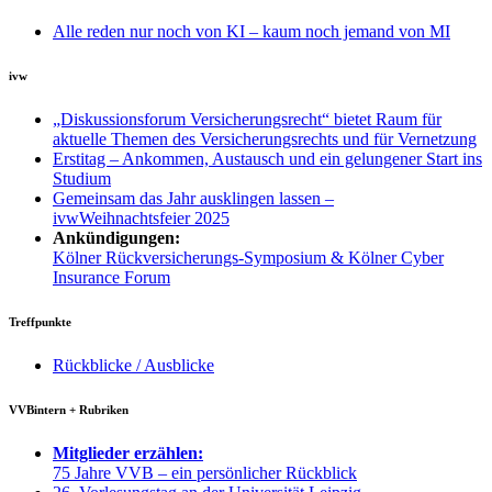
Alle reden nur noch von KI – kaum noch jemand von MI
ivw
„Diskussionsforum Versicherungsrecht“ bietet Raum für
aktuelle Themen des Versicherungsrechts und für Vernetzung
Erstitag – Ankommen, Austausch und ein gelungener Start ins
Studium
Gemeinsam das Jahr ausklingen lassen –
ivwWeihnachtsfeier 2025
Ankündigungen:
Kölner Rückversicherungs-Symposium & Kölner Cyber
Insurance Forum
Treffpunkte
Rückblicke / Ausblicke
VVBintern + Rubriken
Mitglieder erzählen:
75 Jahre VVB – ein persönlicher Rückblick