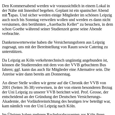
Den Kommersabend werden wir voraussichtlich in einem Lokal in
der Nähe mit Innenhof begehen. Geplant ist ein spanischer Abend
mit Tapas. Und sicher werden einige Mitglieder im schönen Leipzig
auch noch bis Sonntag verweilen wollen und werden es dann nicht
versäumen, den berühmten „Auerbachs Keller“ zu besuchen, in dem
schon Goethe während seiner Studienzeit gerne seine Abende
verbrachte.
Dankenswerterweise haben die Versicherungsforen aus Leipzig
zugesagt, uns mit der Bereitstellung von Raum sowie Catering zu
unterstützen.
Da Leipzig an Köln verkehrstechnisch ungünstig angebunden ist,
können die Studierenden mit dem von der VVB gebuchtem Bus
fahren; ggf. kann das auch für Mitglieder eine Alternative sein. Die
Anreise wäre dann bereits am Donnerstag.
An dieser Stelle wollen wir gerne auf die Chronik der VVB von
2001 (Seiten 36-38) verweisen, in der von einem besonderen Bezug
der Uni Leipzig zu unserer VVB berichtet wird. Prof. Grosse, der
entscheidend an der Gründung der Deutschen Versicherungs-
Akademie, der Vorläufereinrichtung des heutigen ivw beteiligt war,
kam nämlich von der Uni Leipzig nach Köln.
Im Übrigen haben mehrere Bachelorabsoventen aus Köln ihren