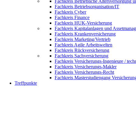
Fachkreis Betriebliche Altersversorgung 
Fachkreis Betriebsorganisation/IT
Fachkreis Cyber
Fachkreis Finance
Fachkreis HUK-Versicherung
Fachkreis Kapitalanlagen und Assetmana
Fachkreis Krankenversicherung
Fachkreis Marketing/Vertrieb
Fachkreis Agile Arbeitswelten
Fachkreis Rückversicherung
Fachkreis Sachversicherung
Fachkreis Versicherungs-Ingenieure / tech
Fachkreis Versicherungs-Makler
Fachkreis Versicherungs-Recht
Fachkreis Masterstudiengang Versicherun
Treffpunkte