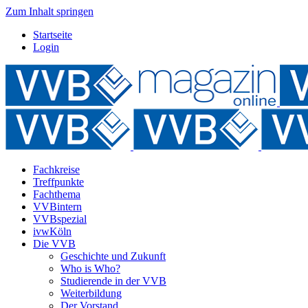
Zum Inhalt springen
Startseite
Login
Fachkreise
Treffpunkte
Fachthema
VVBintern
VVBspezial
ivwKöln
Die VVB
Geschichte und Zukunft
Who is Who?
Studierende in der VVB
Weiterbildung
Der Vorstand