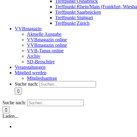
Treffpunkt Osnabrück
Treffpunkt Rhein/Main (Frankfurt, Wiesb
Treffpunkt Saarbrücken
Treffpunkt Stuttgart
Treffpunkt Zürich
VVBmagazin
Aktuelle Ausgabe
VVBmagazin online
VVBmagazin online
VVB-Tapas online
Archiv
SD-Broschüre
Veranstaltungen
Mitglied werden
Mitgliedsantrag
Suche nach:
Suche nach:
Laden...