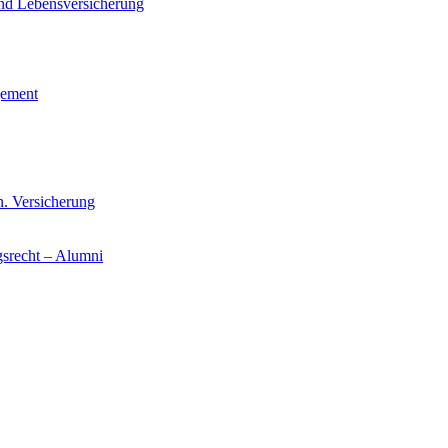
und Lebensversicherung
gement
n. Versicherung
gsrecht – Alumni