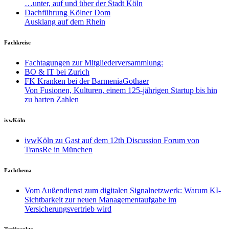
…unter, auf und über der Stadt Köln
Dachführung Kölner Dom
Ausklang auf dem Rhein
Fachkreise
Fachtagungen zur Mitgliederversammlung:
BO & IT bei Zurich
FK Kranken bei der BarmeniaGothaer
Von Fusionen, Kulturen, einem 125-jährigen Startup bis hin
zu harten Zahlen
ivwKöln
ivwKöln zu Gast auf dem 12th Discussion Forum von
TransRe in München
Fachthema
Vom Außendienst zum digitalen Signalnetzwerk: Warum KI-
Sichtbarkeit zur neuen Managementaufgabe im
Versicherungsvertrieb wird