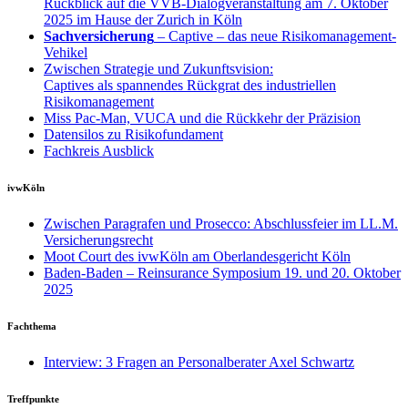
Rückblick auf die VVB-Dialogveranstaltung am 7. Oktober
2025 im Hause der Zurich in Köln
Sachversicherung
– Captive – das neue Risikomanagement-
Vehikel
Zwischen Strategie und Zukunftsvision:
Captives als spannendes Rückgrat des industriellen
Risikomanagement
Miss Pac-Man, VUCA und die Rückkehr der Präzision
Datensilos zu Risikofundament
Fachkreis Ausblick
ivwKöln
Zwischen Paragrafen und Prosecco: Abschlussfeier im LL.M.
Versicherungsrecht
Moot Court des ivwKöln am Oberlandesgericht Köln
Baden-Baden – Reinsurance Symposium 19. und 20. Oktober
2025
Fachthema
Interview: 3 Fragen an Personalberater Axel Schwartz
Treffpunkte