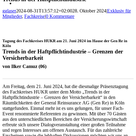
gglaser
2024-08-31T13:57:12+02:00
28. Oktober 2024
|
Exklusiv für
Mitglieder
,
Fachkreise
|
0 Kommentare
Tagung des Fachkreises HUKR am 21. Juni 2024 im Hause der Gen Re in
Köln
Trends in der Haftpflichtindustrie – Grenzen der
Versicherbarkeit
von Ilker Camuz (06)
Am Freitag, dem 21. Juni 2024, hat die diesmalige Präsenztagung
des Fachkreises HUKR unter dem Motto „Trends in der
Haftpflichtindustrie – Grenzen der Versicherbarkeit“ in den
Räumlichkeiten der General Reinsurance AG (Gen Re) in Köln
stattgefunden. Einmal mehr ist es uns gelungen, für unser Fach-
Event renommierte Referenten zu gewinnen. Mit über 70 Gästen
aus den unterschiedlichen Bereichen der Versicherungswirtschaft
erfreute sich unsere Dialogveranstaltung einer großen Teilnahme
und regen Interesses am offenen Austausch. Für das zahlreiche
Erscheinen sowie die lebhaften Diskussionen möchten wir uns an