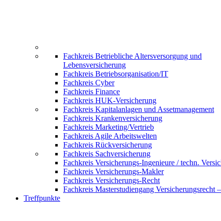
Fachkreis Betriebliche Altersversorgung und
Lebensversicherung
Fachkreis Betriebsorganisation/IT
Fachkreis Cyber
Fachkreis Finance
Fachkreis HUK-Versicherung
Fachkreis Kapitalanlagen und Assetmanagement
Fachkreis Krankenversicherung
Fachkreis Marketing/Vertrieb
Fachkreis Agile Arbeitswelten
Fachkreis Rückversicherung
Fachkreis Sachversicherung
Fachkreis Versicherungs-Ingenieure / techn. Versi
Fachkreis Versicherungs-Makler
Fachkreis Versicherungs-Recht
Fachkreis Masterstudiengang Versicherungsrecht 
Treffpunkte