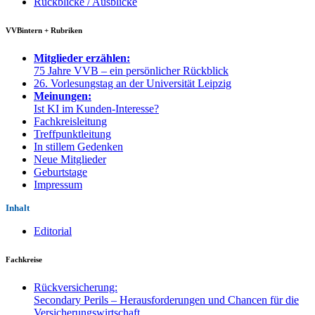
Rückblicke / Ausblicke
VVBintern + Rubriken
Mitglieder erzählen:
75 Jahre VVB – ein persönlicher Rückblick
26. Vorlesungstag an der Universität Leipzig
Meinungen:
Ist KI im Kunden-Interesse?
Fachkreisleitung
Treffpunktleitung
In stillem Gedenken
Neue Mitglieder
Geburtstage
Impressum
Inhalt
Editorial
Fachkreise
Rückversicherung:
Secondary Perils – Herausforderungen und Chancen für die
Versicherungswirtschaft