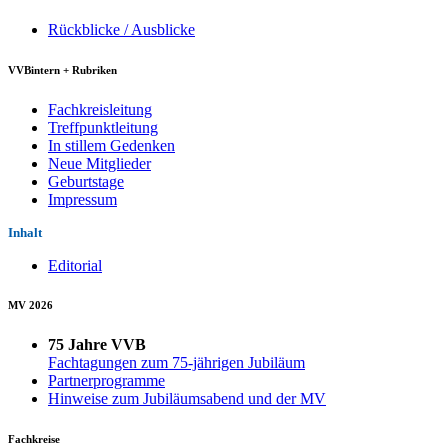
Rückblicke / Ausblicke
VVBintern + Rubriken
Fachkreisleitung
Treffpunktleitung
In stillem Gedenken
Neue Mitglieder
Geburtstage
Impressum
Inhalt
Editorial
MV 2026
75 Jahre VVB
Fachtagungen zum 75-jährigen Jubiläum
Partnerprogramme
Hinweise zum Jubiläumsabend und der MV
Fachkreise