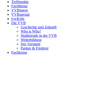
Treffpunkte
Fachthema
VVBintern
VVBspezial
ivwKöln
Die VVB
Geschichte und Zukunft
Who is Who?
Studierende in der VVB
Weiterbildung
Der Vorstand
Partner & Förderer
Fachkreise