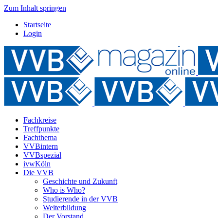
Zum Inhalt springen
Startseite
Login
Fachkreise
Treffpunkte
Fachthema
VVBintern
VVBspezial
ivwKöln
Die VVB
Geschichte und Zukunft
Who is Who?
Studierende in der VVB
Weiterbildung
Der Vorstand