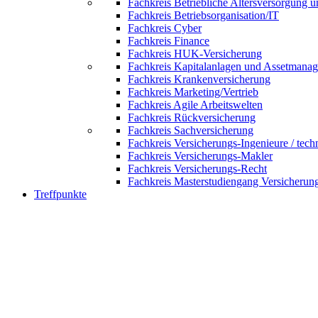
Fachkreis Betriebliche Altersversorgung 
Fachkreis Betriebsorganisation/IT
Fachkreis Cyber
Fachkreis Finance
Fachkreis HUK-Versicherung
Fachkreis Kapitalanlagen und Assetmana
Fachkreis Krankenversicherung
Fachkreis Marketing/Vertrieb
Fachkreis Agile Arbeitswelten
Fachkreis Rückversicherung
Fachkreis Sachversicherung
Fachkreis Versicherungs-Ingenieure / tech
Fachkreis Versicherungs-Makler
Fachkreis Versicherungs-Recht
Fachkreis Masterstudiengang Versicherun
Treffpunkte