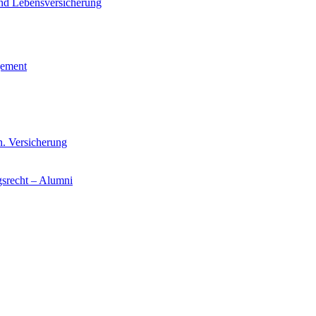
und Lebensversicherung
gement
n. Versicherung
gsrecht – Alumni