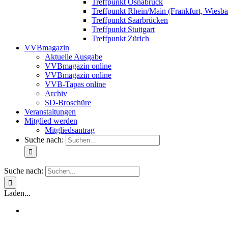
Treffpunkt Osnabrück
Treffpunkt Rhein/Main (Frankfurt, Wiesb
Treffpunkt Saarbrücken
Treffpunkt Stuttgart
Treffpunkt Zürich
VVBmagazin
Aktuelle Ausgabe
VVBmagazin online
VVBmagazin online
VVB-Tapas online
Archiv
SD-Broschüre
Veranstaltungen
Mitglied werden
Mitgliedsantrag
Suche nach:
Suche nach:
Laden...