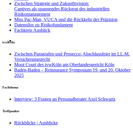
Zwischen Strategie und Zukunftsvision:
Captives als spannendes Rückgrat des industriellen
Risikomanagement
Miss Pac-Man, VUCA und die Rückkehr der Präzision
Datensilos zu Risikofundament
Fachkreis Ausblick
ivwKöln
Zwischen Paragrafen und Prosecco: Abschlussfeier im LL.M.
Versicherungsrecht
Moot Court des ivwKöln am Oberlandesgericht Köln
Baden-Baden – Reinsurance Symposium 19. und 20. Oktober
2025
Fachthema
Interview: 3 Fragen an Personalberater Axel Schwartz
Treffpunkte
Rückblicke / Ausblicke