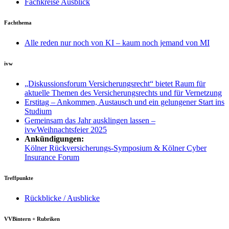
Fachkreise Ausblick
Fachthema
Alle reden nur noch von KI – kaum noch jemand von MI
ivw
„Diskussionsforum Versicherungsrecht“ bietet Raum für
aktuelle Themen des Versicherungsrechts und für Vernetzung
Erstitag – Ankommen, Austausch und ein gelungener Start ins
Studium
Gemeinsam das Jahr ausklingen lassen –
ivwWeihnachtsfeier 2025
Ankündigungen:
Kölner Rückversicherungs-Symposium & Kölner Cyber
Insurance Forum
Treffpunkte
Rückblicke / Ausblicke
VVBintern + Rubriken