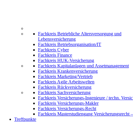
Fachkreis Betriebliche Altersversorgung und
Lebensversicherung
Fachkreis Betriebsorganisation/IT
Fachkreis Cyber
Fachkreis Finance
Fachkreis HUK-Versicherung
Fachkreis Kapitalanlagen und Assetmanagement
Fachkreis Krankenversicherung
Fachkreis Marketing/Vertrieb
Fachkreis Agile Arbeitswelten
Fachkreis Rückversicherung
Fachkreis Sachversicherung
Fachkreis Versicherungs-Ingenieure / techn. Versi
Fachkreis Versicherungs-Makler
Fachkreis Versicherungs-Recht
Fachkreis Masterstudiengang Versicherungsrecht 
Treffpunkte