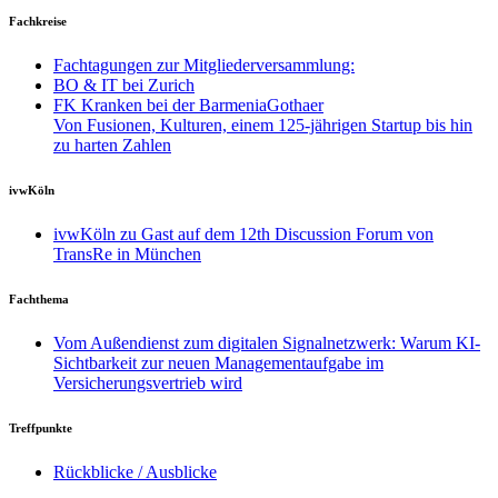
Fachkreise
Fachtagungen zur Mitgliederversammlung:
BO & IT bei Zurich
FK Kranken bei der BarmeniaGothaer
Von Fusionen, Kulturen, einem 125-jährigen Startup bis hin
zu harten Zahlen
ivwKöln
ivwKöln zu Gast auf dem 12th Discussion Forum von
TransRe in München
Fachthema
Vom Außendienst zum digitalen Signalnetzwerk: Warum KI-
Sichtbarkeit zur neuen Managementaufgabe im
Versicherungsvertrieb wird
Treffpunkte
Rückblicke / Ausblicke