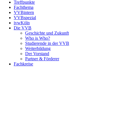
Treffpunkte
Fachthema
VVBintern
VVBspezial
ivwKöln
Die VVB
Geschichte und Zukunft
Who is Who?
Studierende in der VVB
Weiterbildung
Der Vorstand
Partner & Förderer
Fachkreise