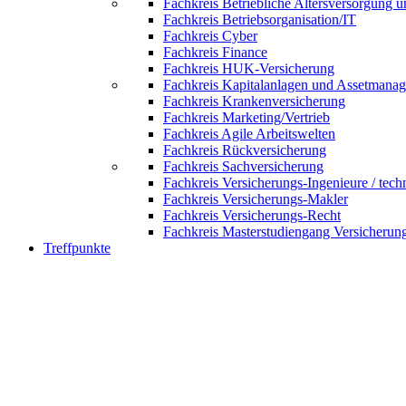
Fachkreis Betriebliche Altersversorgung 
Fachkreis Betriebsorganisation/IT
Fachkreis Cyber
Fachkreis Finance
Fachkreis HUK-Versicherung
Fachkreis Kapitalanlagen und Assetmana
Fachkreis Krankenversicherung
Fachkreis Marketing/Vertrieb
Fachkreis Agile Arbeitswelten
Fachkreis Rückversicherung
Fachkreis Sachversicherung
Fachkreis Versicherungs-Ingenieure / tech
Fachkreis Versicherungs-Makler
Fachkreis Versicherungs-Recht
Fachkreis Masterstudiengang Versicherun
Treffpunkte