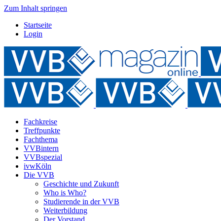
Zum Inhalt springen
Startseite
Login
Fachkreise
Treffpunkte
Fachthema
VVBintern
VVBspezial
ivwKöln
Die VVB
Geschichte und Zukunft
Who is Who?
Studierende in der VVB
Weiterbildung
Der Vorstand