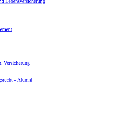
und Lebensversicherung
gement
n. Versicherung
gsrecht – Alumni