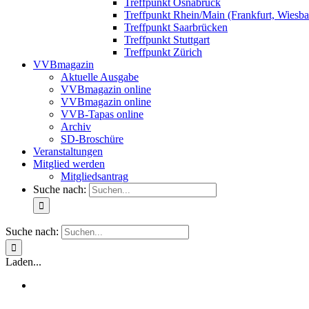
Treffpunkt Osnabrück
Treffpunkt Rhein/Main (Frankfurt, Wiesb
Treffpunkt Saarbrücken
Treffpunkt Stuttgart
Treffpunkt Zürich
VVBmagazin
Aktuelle Ausgabe
VVBmagazin online
VVBmagazin online
VVB-Tapas online
Archiv
SD-Broschüre
Veranstaltungen
Mitglied werden
Mitgliedsantrag
Suche nach:
Suche nach:
Laden...