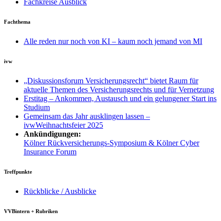
Fachkreise Ausblick
Fachthema
Alle reden nur noch von KI – kaum noch jemand von MI
ivw
„Diskussionsforum Versicherungsrecht“ bietet Raum für
aktuelle Themen des Versicherungsrechts und für Vernetzung
Erstitag – Ankommen, Austausch und ein gelungener Start ins
Studium
Gemeinsam das Jahr ausklingen lassen –
ivwWeihnachtsfeier 2025
Ankündigungen:
Kölner Rückversicherungs-Symposium & Kölner Cyber
Insurance Forum
Treffpunkte
Rückblicke / Ausblicke
VVBintern + Rubriken