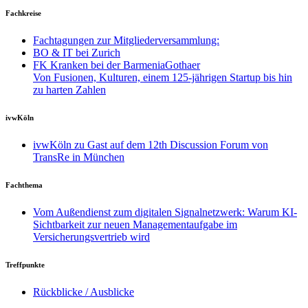
Fachkreise
Fachtagungen zur Mitgliederversammlung:
BO & IT bei Zurich
FK Kranken bei der BarmeniaGothaer
Von Fusionen, Kulturen, einem 125-jährigen Startup bis hin
zu harten Zahlen
ivwKöln
ivwKöln zu Gast auf dem 12th Discussion Forum von
TransRe in München
Fachthema
Vom Außendienst zum digitalen Signalnetzwerk: Warum KI-
Sichtbarkeit zur neuen Managementaufgabe im
Versicherungsvertrieb wird
Treffpunkte
Rückblicke / Ausblicke