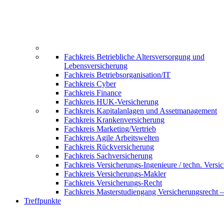
Fachkreis Betriebliche Altersversorgung und
Lebensversicherung
Fachkreis Betriebsorganisation/IT
Fachkreis Cyber
Fachkreis Finance
Fachkreis HUK-Versicherung
Fachkreis Kapitalanlagen und Assetmanagement
Fachkreis Krankenversicherung
Fachkreis Marketing/Vertrieb
Fachkreis Agile Arbeitswelten
Fachkreis Rückversicherung
Fachkreis Sachversicherung
Fachkreis Versicherungs-Ingenieure / techn. Versi
Fachkreis Versicherungs-Makler
Fachkreis Versicherungs-Recht
Fachkreis Masterstudiengang Versicherungsrecht 
Treffpunkte