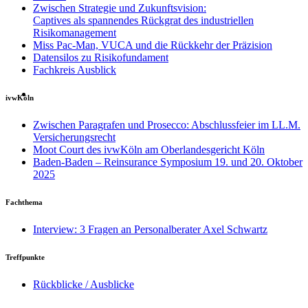
Zwischen Strategie und Zukunftsvision:
Captives als spannendes Rückgrat des industriellen
Risikomanagement
Miss Pac-Man, VUCA und die Rückkehr der Präzision
Datensilos zu Risikofundament
Fachkreis Ausblick
ivwKöln
Zwischen Paragrafen und Prosecco: Abschlussfeier im LL.M.
Versicherungsrecht
Moot Court des ivwKöln am Oberlandesgericht Köln
Baden-Baden – Reinsurance Symposium 19. und 20. Oktober
2025
Fachthema
Interview: 3 Fragen an Personalberater Axel Schwartz
Treffpunkte
Rückblicke / Ausblicke