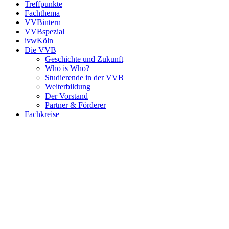
Treffpunkte
Fachthema
VVBintern
VVBspezial
ivwKöln
Die VVB
Geschichte und Zukunft
Who is Who?
Studierende in der VVB
Weiterbildung
Der Vorstand
Partner & Förderer
Fachkreise