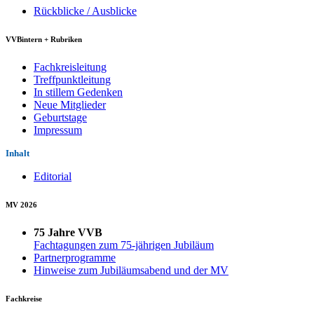
Rückblicke / Ausblicke
VVBintern + Rubriken
Fachkreisleitung
Treffpunktleitung
In stillem Gedenken
Neue Mitglieder
Geburtstage
Impressum
Inhalt
Editorial
MV 2026
75 Jahre VVB
Fachtagungen zum 75-jährigen Jubiläum
Partnerprogramme
Hinweise zum Jubiläumsabend und der MV
Fachkreise