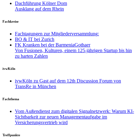
Dachführung Kölner Dom
Ausklang auf dem Rhein
Fachkreise
Fachtagungen zur Mitgliederversammlung:
BO & IT bei Zurich
FK Kranken bei der BarmeniaGothaer
Von Fusionen, Kulturen, einem 125-jährigen Startup bis hin
zu harten Zahlen
ivwKöln
ivwKöln zu Gast auf dem 12th Discussion Forum von
TransRe in München
Fachthema
Vom Außendienst zum digitalen Signalnetzwerk: Warum KI-
Sichtbarkeit zur neuen Managementaufgabe im
Versicherungsvertrieb wird
Treffpunkte