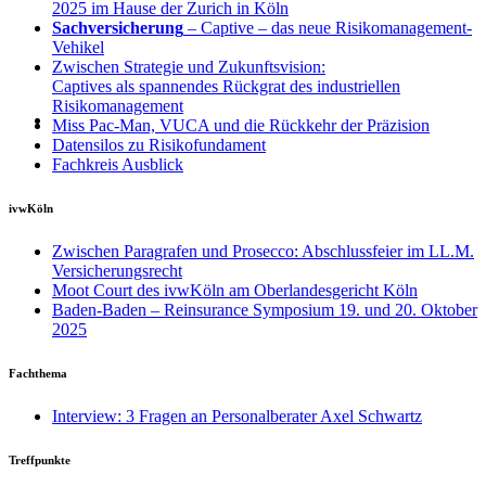
2025 im Hause der Zurich in Köln
Sachversicherung
– Captive – das neue Risikomanagement-
Vehikel
Zwischen Strategie und Zukunftsvision:
Captives als spannendes Rückgrat des industriellen
Risikomanagement
Miss Pac-Man, VUCA und die Rückkehr der Präzision
Datensilos zu Risikofundament
Fachkreis Ausblick
ivwKöln
Zwischen Paragrafen und Prosecco: Abschlussfeier im LL.M.
Versicherungsrecht
Moot Court des ivwKöln am Oberlandesgericht Köln
Baden-Baden – Reinsurance Symposium 19. und 20. Oktober
2025
Fachthema
Interview: 3 Fragen an Personalberater Axel Schwartz
Treffpunkte