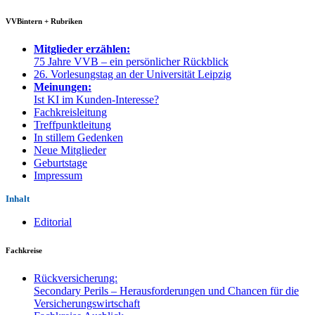
VVBintern + Rubriken
Mitglieder erzählen:
75 Jahre VVB – ein persönlicher Rückblick
26. Vorlesungstag an der Universität Leipzig
Meinungen:
Ist KI im Kunden-Interesse?
Fachkreisleitung
Treffpunktleitung
In stillem Gedenken
Neue Mitglieder
Geburtstage
Impressum
Inhalt
Editorial
Fachkreise
Rückversicherung:
Secondary Perils – Herausforderungen und Chancen für die
Versicherungswirtschaft