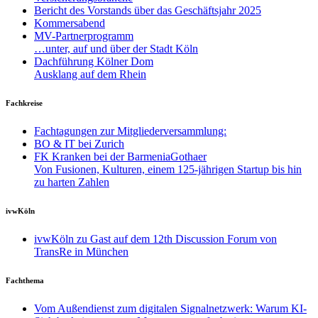
Bericht des Vorstands über das Geschäftsjahr 2025
Kommersabend
MV-Partnerprogramm
…unter, auf und über der Stadt Köln
Dachführung Kölner Dom
Ausklang auf dem Rhein
Fachkreise
Fachtagungen zur Mitgliederversammlung:
BO & IT bei Zurich
FK Kranken bei der BarmeniaGothaer
Von Fusionen, Kulturen, einem 125-jährigen Startup bis hin
zu harten Zahlen
ivwKöln
ivwKöln zu Gast auf dem 12th Discussion Forum von
TransRe in München
Fachthema
Vom Außendienst zum digitalen Signalnetzwerk: Warum KI-