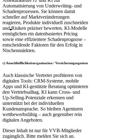
Assekuradeure IT und KI zur
Automatisierung von Underwriting- und
Schadenprozessen. Sie können damit
schneller auf Marktveränderungen
reagieren, Produkte individuell zuschneiden
und Risiken präziser bewerten. KI-Modelle
ermöglichen ein datenbasiertes Pricing
sowie eine effizientere Schadenprognose –
entscheidende Faktoren für den Erfolg in
Nischenmärkten.
c) Ausschließlich­keits­organisation / Ver­sicherungs­agenten
Auch klassische Vertreter profitieren von
digitalen Tools: CRM-Systeme, mobile
Apps und KI-gestützte Beratung optimieren
den Vertriebsalltag. KI kann Cross- und
Up-Selling-Potenziale erkennen und
unterstützt bei der individuellen
Kundenansprache. So bleiben Agenturen
wettbewerbsfähig – auch gegenüber rein
digitalen Angeboten.
Dieser Inhalt ist nur für VVB-Mitglieder
zugänglich. Bitte melden Sie sich an.