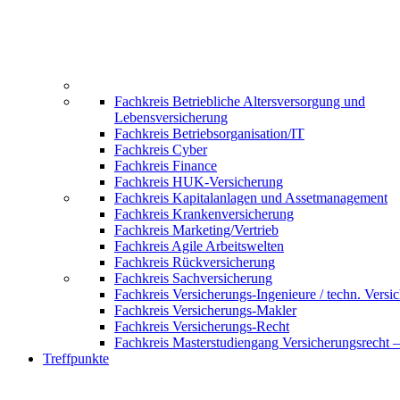
Fachkreis Betriebliche Altersversorgung und
Lebensversicherung
Fachkreis Betriebsorganisation/IT
Fachkreis Cyber
Fachkreis Finance
Fachkreis HUK-Versicherung
Fachkreis Kapitalanlagen und Assetmanagement
Fachkreis Krankenversicherung
Fachkreis Marketing/Vertrieb
Fachkreis Agile Arbeitswelten
Fachkreis Rückversicherung
Fachkreis Sachversicherung
Fachkreis Versicherungs-Ingenieure / techn. Versi
Fachkreis Versicherungs-Makler
Fachkreis Versicherungs-Recht
Fachkreis Masterstudiengang Versicherungsrecht 
Treffpunkte