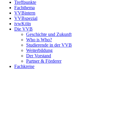
Treffpunkte
Fachthema
VVBintern
VVBspezial
ivwKöln
Die VVB
Geschichte und Zukunft
Who is Who?
Studierende in der VVB
Weiterbildung
Der Vorstand
Partner & Förderer
Fachkreise