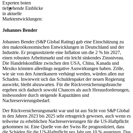
Experten boten
tiefgehende Einblicke
in aktuelle
Marktentwicklungen:
Johannes Bender
Johannes Bender (S&P Global Rating) gab eine Einschätzung zu
den makroökonomischen Entwicklungen in Deutschland und der
Industrie. Er prognostizierte eine Inflation um die 2 % bis 2027,
einen robusten Arbeitsmarkt und ein leicht sinkendes Zinsniveau.
Die Handelskonflikte zwischen den USA, China, Kanada und
Mexiko könnten allerdings negative Auswirkungen haben. Zölle,
wie sie von den Amerikanern verhängt werden, würden allen nur
Schaden. Inwieweit sich das Schuldenpaket der neuen Regierung
auswirkt, bleibt abzuwarten. Für die Rückversicherungsbranche
ergeben sich dadurch sowohl Chancen als auch Herausforderungen,
insbesondere durch steigende Kapazitäten und
Nachreservierungsbedarf.
Der Rückversicherungsmarkt war und ist aus Sicht von S&P Global
in den Jahren 2023 bis 2025 sehr ertragreich gewesen, auch wenn es
teilweise zu erheblichen Nachreservierungen für die US-Haftpflicht
gekommen ist. Eine Quelle von der Swiss Re prognostiziert, dass
die Schäden für die US-Haftpflicht pro Jahr um 10 % ansteigen. Das