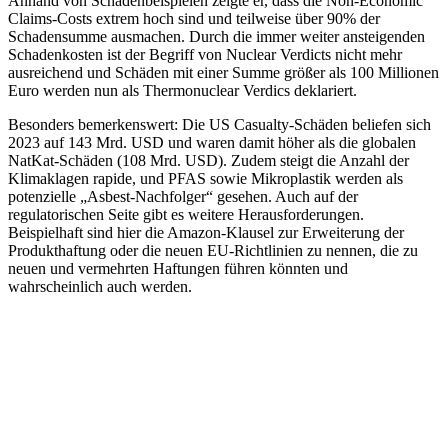
Anhand von Schadenbeispielen zeigte er, dass die Non-Economic
Claims-Costs extrem hoch sind und teilweise über 90% der
Schadensumme ausmachen. Durch die immer weiter ansteigenden
Schadenkosten ist der Begriff von Nuclear Verdicts nicht mehr
ausreichend und Schäden mit einer Summe größer als 100 Millionen
Euro werden nun als Thermonuclear Verdics deklariert.
Besonders bemerkenswert: Die US Casualty-Schäden beliefen sich
2023 auf 143 Mrd. USD und waren damit höher als die globalen
NatKat-Schäden (108 Mrd. USD). Zudem steigt die Anzahl der
Klimaklagen rapide, und PFAS sowie Mikroplastik werden als
potenzielle „Asbest-Nachfolger“ gesehen. Auch auf der
regulatorischen Seite gibt es weitere Herausforderungen.
Beispielhaft sind hier die Amazon-Klausel zur Erweiterung der
Produkthaftung oder die neuen EU-Richtlinien zu nennen, die zu
neuen und vermehrten Haftungen führen könnten und
wahrscheinlich auch werden.