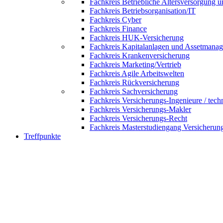
Fachkreis Betriebliche Altersversorgung 
Fachkreis Betriebsorganisation/IT
Fachkreis Cyber
Fachkreis Finance
Fachkreis HUK-Versicherung
Fachkreis Kapitalanlagen und Assetmana
Fachkreis Krankenversicherung
Fachkreis Marketing/Vertrieb
Fachkreis Agile Arbeitswelten
Fachkreis Rückversicherung
Fachkreis Sachversicherung
Fachkreis Versicherungs-Ingenieure / tech
Fachkreis Versicherungs-Makler
Fachkreis Versicherungs-Recht
Fachkreis Masterstudiengang Versicherun
Treffpunkte