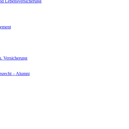
und Lebensversicherung
gement
n. Versicherung
gsrecht – Alumni