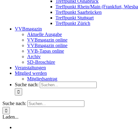
Treffpunkt Osnabrück
Treffpunkt Rhein/Main (Frankfurt, Wiesb
Treffpunkt Saarbrücken
Treffpunkt Stuttgart
Treffpunkt Zürich
VVBmagazin
Aktuelle Ausgabe
VVBmagazin online
VVBmagazin online
VVB-Tapas online
Archiv
SD-Broschüre
Veranstaltungen
Mitglied werden
Mitgliedsantrag
Suche nach:
Suche nach:
Laden...