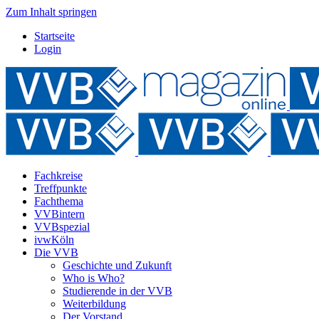
Zum Inhalt springen
Startseite
Login
Fachkreise
Treffpunkte
Fachthema
VVBintern
VVBspezial
ivwKöln
Die VVB
Geschichte und Zukunft
Who is Who?
Studierende in der VVB
Weiterbildung
Der Vorstand